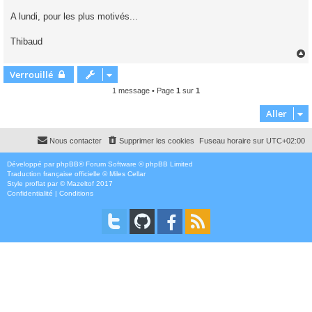
A lundi, pour les plus motivés...
Thibaud
Verrouillé
t
1 message • Page
1
sur
1
Aller
Nous contacter
Supprimer les cookies
Fuseau horaire sur
UTC+02:00
Développé par
phpBB
® Forum Software © phpBB Limited
Traduction française officielle
©
Miles Cellar
Style
proflat
par ©
Mazeltof
2017
Confidentialité
|
Conditions