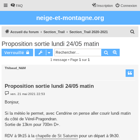
FAQ
Inscription
Connexion
neige-et-montagne.org
R
Accueil du forum
Section_Trail
Section_Trail 2020-2021
e
Proposition sortie lundi 24/05 matin
c
Rechercher
Recherche 
Verrouillé
h
1 message • Page
1
sur
1
e
Thibaud_N&M
r
c
h
Proposition sortie lundi 24/05 matin
e
M
ven. 21 mai 2021 22:53
e
r
s
Bonjour,
s
a
g
Si la météo le permet, avec Cendrine on pense aller courir lundi matin
e
du côté de Vérel-Pragondran.
Sortie de 13km pour 700m D+.
RDV à 9h15 à la
chapelle de St Saturnin
pour un départ à 9h30.