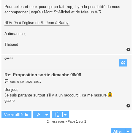
Pour celles et ceux pour qui ça fait trop, il y a la possibilité du nous
accompagner jusqu'au Mont St-Michel et de faire un A/R.
RDV 9h à l’église de St Jean à Barby.
A dimanche,
Thibaud
gaelle
t
Re: Proposition sortie dimanhe 06/06
M
sam. 5 juin 2021 18:17
e
s
Bonjour,
s
Je suis partante surtout s'il y a un raccourci. ca me rassure
a
g
gaelle
e
Verrouillé
t
2 messages • Page
1
sur
1
Aller