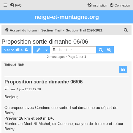
FAQ
Inscription
Connexion
neige-et-montagne.org
R
Accueil du forum
Section_Trail
Section_Trail 2020-2021
e
Proposition sortie dimanhe 06/06
c
Rechercher
Recherche 
Verrouillé
h
2 messages • Page
1
sur
1
e
Thibaud_N&M
r
c
h
Proposition sortie dimanhe 06/06
e
M
ven. 4 juin 2021 22:28
e
r
s
Bonjour,
s
a
g
On propose avec Cendrine une sortie Trail dimanche au départ de
e
Barby.
Prévoir 16 km et 660 m D+.
Montée au Mont St-Michel, dir Curienne, canyon de Terneze et retour
Barby.