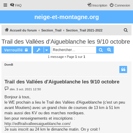
FAQ
Inscription
Connexion
neige-et-montagne.org
R
Accueil du forum
Section_Trail
Section_Trail 2021-2022
e
Trail des Vallées d'Aigueblanche les 9/10 octobre
c
Rechercher
Recherche 
Verrouillé
h
1 message • Page
1
sur
1
e
DomB
r
c
h
Trail des Vallées d'Aigueblanche les 9/10 octobre
e
M
dim. 3 oct. 2021 12:50
e
r
s
Bonjour à tous,
s
le WE prochain a lieu le Trail des Vallées d'Aigueblanche (c'est un peu
a
g
avant Moutiers) avec un grand choix de courses de 13 km à 51 km
e
mais aussi des KV ou des marches nordiques.
lien pour renseignements et inscriptions :
http://edftrailvalleesaigueblanche.com/
Je suis inscrit au 24 km le dimanche matin. On y croit !