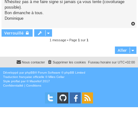
N'hésitez pas à me faire signe si jamais ça vous tente (covoiturage
possible).
Bon dimanche à tous.
Dominique
Verrouillé
t
1 message • Page
1
sur
1
Aller
Nous contacter
Supprimer les cookies
Fuseau horaire sur
UTC+02:00
Développé par
phpBB
® Forum Software © phpBB Limited
Traduction française officielle
©
Miles Cellar
Style
proflat
par ©
Mazeltof
2017
Confidentialité
|
Conditions