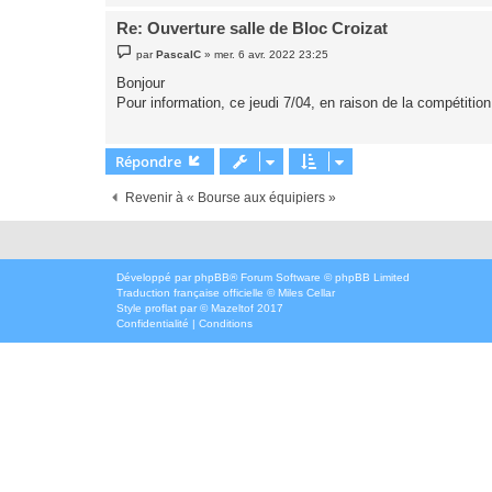
Re: Ouverture salle de Bloc Croizat
M
par
PascalC
»
mer. 6 avr. 2022 23:25
e
s
Bonjour
s
Pour information, ce jeudi 7/04, en raison de la compétiti
a
g
e
Répondre
Revenir à « Bourse aux équipiers »
Développé par
phpBB
® Forum Software © phpBB Limited
Traduction française officielle
©
Miles Cellar
Style
proflat
par ©
Mazeltof
2017
Confidentialité
|
Conditions