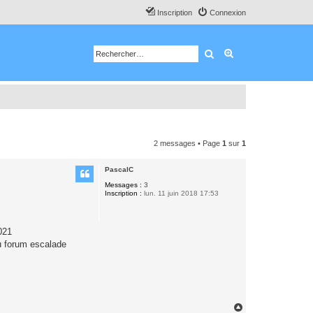
Inscription
Connexion
Rechercher
Recherche avancé
2 messages • Page
1
sur
1
PascalC
Messages :
3
Inscription :
lun. 11 juin 2018 17:53
021
du forum escalade
H