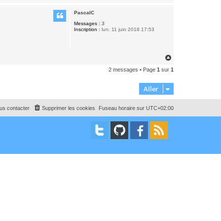
a
u
PascalC
t
Messages :
3
Inscription :
lun. 11 juin 2018 17:53
H
a
2 messages • Page
1
sur
1
u
t
Aller
us contacter
Supprimer les cookies
Fuseau horaire sur
UTC+02:00