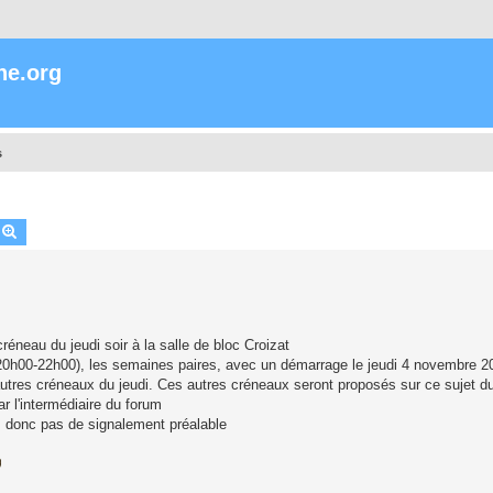
ne.org
s
echercher
Recherche avancée
réneau du jeudi soir à la salle de bloc Croizat
 (20h00-22h00), les semaines paires, avec un démarrage le jeudi 4 novembre 2
d'autres créneaux du jeudi. Ces autres créneaux seront proposés sur ce sujet 
r l'intermédiaire du forum
, donc pas de signalement préalable