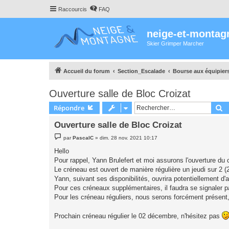
Raccourcis
FAQ
neige-et-montag
Skier Grimper Marcher
Accueil du forum
Section_Escalade
Bourse aux équipier
Ouverture salle de Bloc Croizat
R
Répondre
Ouverture salle de Bloc Croizat
M
par
PascalC
»
dim. 28 nov. 2021 10:17
e
s
Hello
s
Pour rappel, Yann Brulefert et moi assurons l'ouverture du c
a
g
Le créneau est ouvert de manière régulière un jeudi sur 2
e
Yann, suivant ses disponibilités, ouvrira potentiellement 
Pour ces créneaux supplémentaires, il faudra se signaler pa
Pour les créneau réguliers, nous serons forcément présent
Prochain créneau régulier le 02 décembre, n'hésitez pas