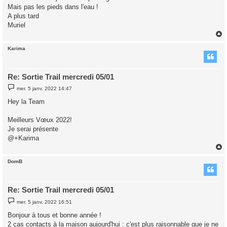
g
Mais pas les pieds dans l'eau !
e
A plus tard
Muriel
Karima
t
Re: Sortie Trail mercredi 05/01
M
mer. 5 janv. 2022 14:47
e
s
Hey la Team
s
a
g
Meilleurs Vœux 2022!
e
Je serai présente
@+Karima
DomB
t
Re: Sortie Trail mercredi 05/01
M
mer. 5 janv. 2022 16:51
e
s
Bonjour à tous et bonne année !
s
2 cas contacts à la maison aujourd'hui : c'est plus raisonnable que je ne
a