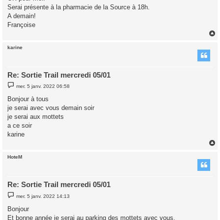
e
Serai présente à la pharmacie de la Source à 18h.
A demain!
Françoise
karine
t
Re: Sortie Trail mercredi 05/01
M
mer. 5 janv. 2022 06:58
e
s
Bonjour à tous
s
je serai avec vous demain soir
a
g
je serai aux mottets
e
a ce soir
karine
HoteM
t
Re: Sortie Trail mercredi 05/01
M
mer. 5 janv. 2022 14:13
e
s
Bonjour
s
Et bonne année je serai au parking des mottets avec vous.
a