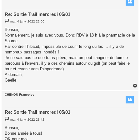
t
Re: Sortie Trail mercredi 05/01
M
mar. 4 janv. 2022 22:06
e
s
Bonsoir,
s
Normalement, je suis avec vous. Donc RDV à 18 h à la pharmacie de la
a
g
Source.
e
Par contre Thibaud, impossible de courir le long du lac ... il y a de
nombreux passages inondés !
Je ne sais pas ce que tu as prévu, mais on peut imaginer de faire le
parcours à l'envers, il y a des chemins autour du golf (on peut faire le
tour et revenir vers l'hippodrome).
A demain,
Gaelle
CHENOU Françoise
t
Re: Sortie Trail mercredi 05/01
M
mar. 4 janv. 2022 23:42
e
s
Bonsoir,
s
Bonne année à tous!
a
g
OK pour moi.