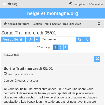
FAQ
Inscription
Connexion
neige-et-montagne.org
R
Accueil du forum
Section_Trail
Section_Trail 2021-2022
e
Sortie Trail mercredi 05/01
c
Rechercher
Recherche 
Verrouillé
h
e
1
2
Suivant
12 messages
r
Thibaud_N&M
c
h
Sortie Trail mercredi 05/01
e
M
r
mar. 4 janv. 2022 13:21
e
s
Bonjour à toutes et à tous,
s
a
g
Je vous souhaite une excellente année 2022 avec une santé vous
e
permettant de réaliser de beaux projets sportifs et de pleine nature.
Que notre petite section Trail évolue et apporte à chacune et chacun
satisfaction. Les beaux jours ne tarderont pas et nous avons encore