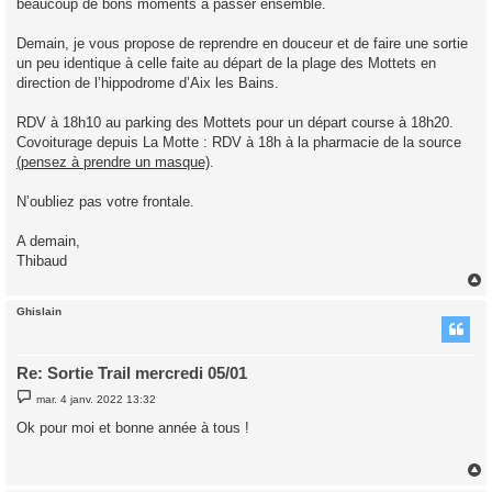
beaucoup de bons moments à passer ensemble.
Demain, je vous propose de reprendre en douceur et de faire une sortie
un peu identique à celle faite au départ de la plage des Mottets en
direction de l’hippodrome d’Aix les Bains.
RDV à 18h10 au parking des Mottets pour un départ course à 18h20.
Covoiturage depuis La Motte : RDV à 18h à la pharmacie de la source
(pensez à prendre un masque)
.
N’oubliez pas votre frontale.
A demain,
Thibaud
Ghislain
t
Re: Sortie Trail mercredi 05/01
M
mar. 4 janv. 2022 13:32
e
s
Ok pour moi et bonne année à tous !
s
a
g
e