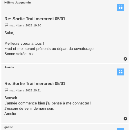
Hélène Jacquemin
t
Re: Sortie Trail mercredi 05/01
M
mar. 4 janv. 2022 19:30
e
s
Salut,
s
a
g
Meilleurs vœux à tous !
e
Fred et moi seront présents au départ du covoiturage.
Bonne soirée, biz
Amélie
t
Re: Sortie Trail mercredi 05/01
M
mar. 4 janv. 2022 20:11
e
s
Bonsoir
s
L'année commence bien j'ai pensé à me connecter !
a
g
J'essaie de venir demain soir.
e
Amelie
gaelle