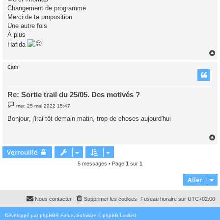
s
Changement de programme
a
g
Merci de ta proposition
e
Une autre fois
À plus
Hafida
Cath
t
Re: Sortie trail du 25/05. Des motivés ?
M
mer. 25 mai 2022 15:47
e
s
Bonjour, j'irai tôt demain matin, trop de choses aujourd'hui
s
a
g
e
Verrouillé
t
5 messages • Page
1
sur
1
Aller
Nous contacter
Supprimer les cookies
Fuseau horaire sur
UTC+02:00
Développé par
phpBB
® Forum Software © phpBB Limited