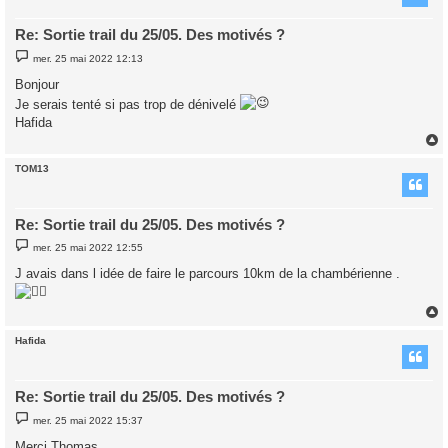
Re: Sortie trail du 25/05. Des motivés ?
M
mer. 25 mai 2022 12:13
e
s
Bonjour
s
a
Je serais tenté si pas trop de dénivelé
g
Hafida
e
TOM13
t
Re: Sortie trail du 25/05. Des motivés ?
M
mer. 25 mai 2022 12:55
e
s
J avais dans l idée de faire le parcours 10km de la chambérienne .
s
a
g
e
Hafida
t
Re: Sortie trail du 25/05. Des motivés ?
M
mer. 25 mai 2022 15:37
e
s
Merci Thomas