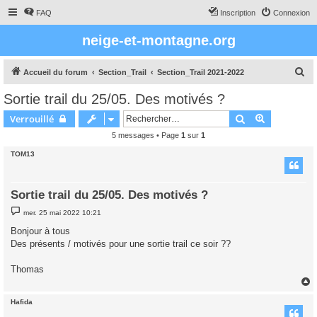
FAQ
Inscription
Connexion
neige-et-montagne.org
R
Accueil du forum
Section_Trail
Section_Trail 2021-2022
e
Sortie trail du 25/05. Des motivés ?
c
Rechercher
Recherche 
Verrouillé
h
5 messages • Page
1
sur
1
e
TOM13
r
c
h
Sortie trail du 25/05. Des motivés ?
e
M
mer. 25 mai 2022 10:21
e
r
s
Bonjour à tous
s
Des présents / motivés pour une sortie trail ce soir ??
a
g
e
Thomas
Hafida
t