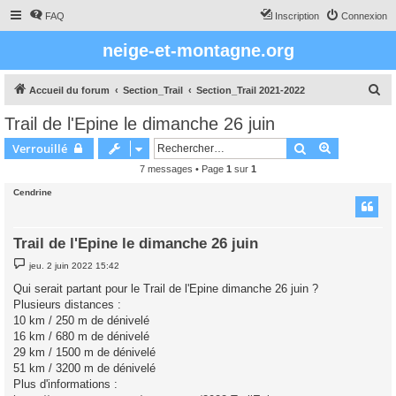
FAQ
Inscription
Connexion
neige-et-montagne.org
R
Accueil du forum
Section_Trail
Section_Trail 2021-2022
e
Trail de l'Epine le dimanche 26 juin
c
Rechercher
Recherche 
Verrouillé
h
7 messages • Page
1
sur
1
e
Cendrine
r
c
h
Trail de l'Epine le dimanche 26 juin
e
M
jeu. 2 juin 2022 15:42
e
r
s
Qui serait partant pour le Trail de l'Epine dimanche 26 juin ?
s
Plusieurs distances :
a
g
10 km / 250 m de dénivelé
e
16 km / 680 m de dénivelé
29 km / 1500 m de dénivelé
51 km / 3200 m de dénivelé
Plus d'informations :