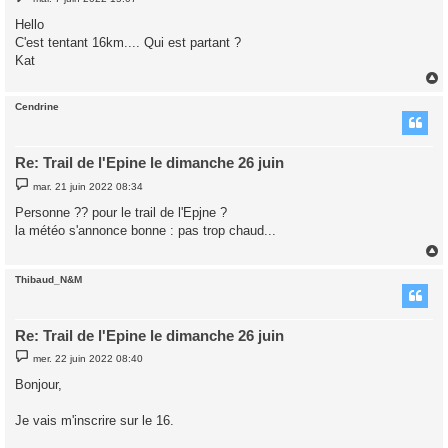
e
s
Hello
s
C'est tentant 16km.... Qui est partant ?
a
g
Kat
e
Cendrine
t
Re: Trail de l'Epine le dimanche 26 juin
M
mar. 21 juin 2022 08:34
e
s
Personne ?? pour le trail de l'Epjne ?
s
la météo s'annonce bonne : pas trop chaud...
a
g
e
Thibaud_N&M
t
Re: Trail de l'Epine le dimanche 26 juin
M
mer. 22 juin 2022 08:40
e
s
Bonjour,
s
a
g
Je vais m'inscrire sur le 16.
e