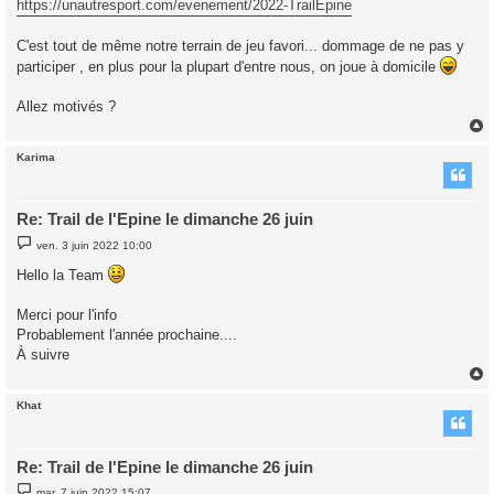
https://unautresport.com/evenement/2022-TrailEpine
C'est tout de même notre terrain de jeu favori... dommage de ne pas y
participer , en plus pour la plupart d'entre nous, on joue à domicile
Allez motivés ?
Karima
t
Re: Trail de l'Epine le dimanche 26 juin
M
ven. 3 juin 2022 10:00
e
s
Hello la Team
s
a
g
Merci pour l'info
e
Probablement l'année prochaine....
À suivre
Khat
t
Re: Trail de l'Epine le dimanche 26 juin
M
mar. 7 juin 2022 15:07