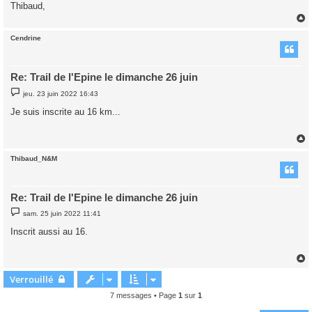
Thibaud,
Cendrine
t
Re: Trail de l'Epine le dimanche 26 juin
M
jeu. 23 juin 2022 16:43
e
s
Je suis inscrite au 16 km...
s
a
g
e
Thibaud_N&M
t
Re: Trail de l'Epine le dimanche 26 juin
M
sam. 25 juin 2022 11:41
e
s
Inscrit aussi au 16.
s
a
g
e
Verrouillé
t
7 messages • Page
1
sur
1