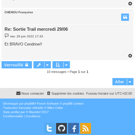
CHENOU Françoise
t
Re: Sortie Trail mercredi 29/06
M
mer. 29 juin 2022 17:43
e
s
Et BRAVO Cendrine!!
s
a
g
e
Verrouillé
t
10 messages • Page
1
sur
1
Aller
Nous contacter
Supprimer les cookies
Fuseau horaire sur
UTC+02:00
Développé par
phpBB
® Forum Software © phpBB Limited
Traduction française officielle
©
Miles Cellar
Style
proflat
par ©
Mazeltof
2017
Confidentialité
|
Conditions