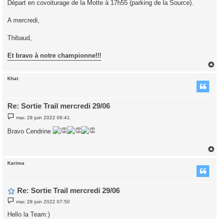
Départ en covoiturage de la Motte à 17h55 (parking de la Source).
A mercredi,
Thibaud,
Et bravo à notre championne!!!
Khat
t
Re: Sortie Trail mercredi 29/06
M
mar. 28 juin 2022 06:41
e
s
Bravo Cendrine
s
a
g
e
Karima
t
Re: Sortie Trail mercredi 29/06
M
mar. 28 juin 2022 07:50
e
s
Hello la Team:)
s