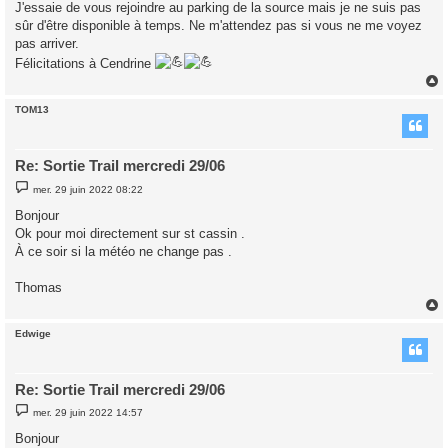
J'essaie de vous rejoindre au parking de la source mais je ne suis pas
a
g
sûr d'être disponible à temps. Ne m'attendez pas si vous ne me voyez
e
pas arriver.
Félicitations à Cendrine
TOM13
t
Re: Sortie Trail mercredi 29/06
M
mer. 29 juin 2022 08:22
e
s
Bonjour
s
Ok pour moi directement sur st cassin .
a
g
À ce soir si la météo ne change pas .
e
Thomas
Edwige
t
Re: Sortie Trail mercredi 29/06
M
mer. 29 juin 2022 14:57
e
s
Bonjour
s