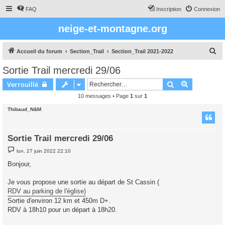
FAQ
Inscription
Connexion
neige-et-montagne.org
R
Accueil du forum
Section_Trail
Section_Trail 2021-2022
e
Sortie Trail mercredi 29/06
c
Rechercher
Recherche 
Verrouillé
h
10 messages • Page
1
sur
1
e
Thibaud_N&M
r
c
h
Sortie Trail mercredi 29/06
e
M
lun. 27 juin 2022 22:10
e
r
s
Bonjour,
s
a
g
Je vous propose une sortie au départ de St Cassin (
e
RDV au parking de l'église)
Sortie d'environ 12 km et 450m D+.
RDV à 18h10 pour un départ à 18h20.