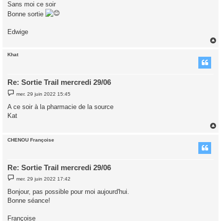
Sans moi ce soir
a
g
Bonne sortie
e
Edwige
Khat
t
Re: Sortie Trail mercredi 29/06
M
mer. 29 juin 2022 15:45
e
s
A ce soir à la pharmacie de la source
s
Kat
a
g
e
CHENOU Françoise
t
Re: Sortie Trail mercredi 29/06
M
mer. 29 juin 2022 17:42
e
s
Bonjour, pas possible pour moi aujourd'hui.
s
Bonne séance!
a
g
e
Françoise