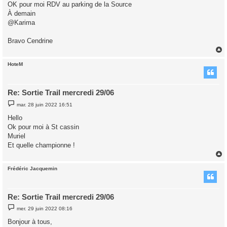
OK pour moi RDV au parking de la Source
a
g
À demain
e
@Karima
Bravo Cendrine
HoteM
t
Re: Sortie Trail mercredi 29/06
M
mar. 28 juin 2022 16:51
e
s
Hello
s
Ok pour moi à St cassin
a
g
Muriel
e
Et quelle championne !
Frédéric Jacquemin
t
Re: Sortie Trail mercredi 29/06
M
mer. 29 juin 2022 08:16
e
s
Bonjour à tous,
s