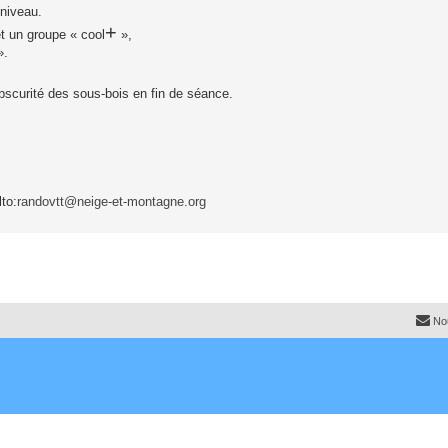
 niveau.
+
t un groupe « cool
»,
».
bscurité des sous-bois en fin de séance.
to:
randovtt@neige-et-montagne.org
No