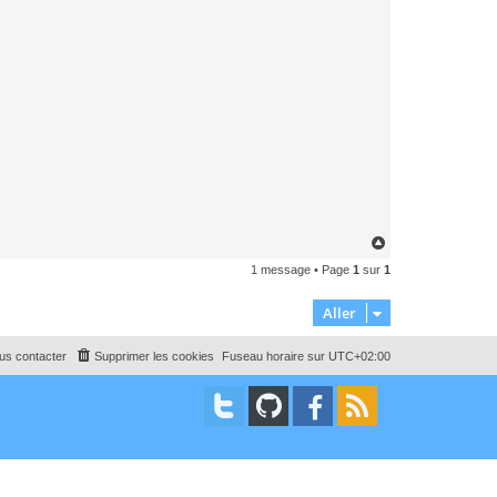
H
a
1 message • Page
1
sur
1
u
t
Aller
us contacter
Supprimer les cookies
Fuseau horaire sur
UTC+02:00