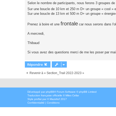
Selon le nombre de participants, nous ferons 3 groupes de
Sur une boucle de 10 km et 250 m D+ un groupe « cool » e
Sur une boucle de 13 km et 500 m D+ un groupe « énergie
frontale
Prenez à boire et une
car nous serons dans l'o
A mercredi,
Thibaud
Si vous avez des questions merci de me les poser par mail
Répondre
Revenir à « Section_Trail 2022-2023 »
Développé par
phpBB
® Forum Software © phpBB Limited
Traduction française officielle
©
Miles Cellar
Style
proflat
par ©
Mazeltof
2017
Confidentialité
|
Conditions