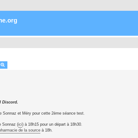
ne.org
echercher
Recherche avancée
l Discord.
ntre Sonnaz et Méry pour cette 2ème séance test.
e Sonnaz (
ici
) à 18h15 pour un départ à 18h30.
pharmacie de la source
à 18h.