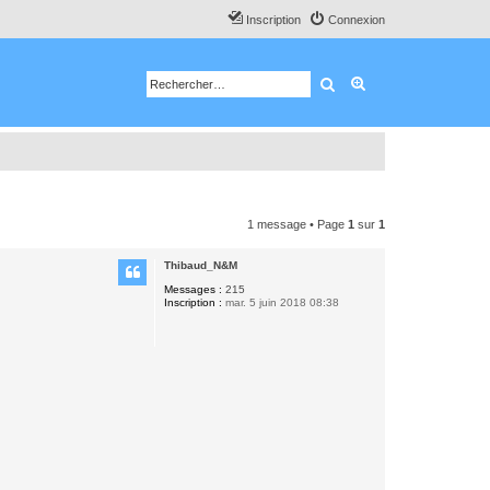
Inscription
Connexion
Rechercher
Recherche avancé
1 message • Page
1
sur
1
Thibaud_N&M
Messages :
215
Inscription :
mar. 5 juin 2018 08:38