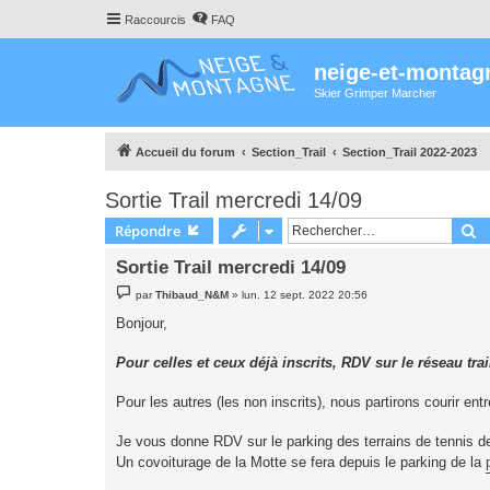
Raccourcis
FAQ
neige-et-montag
Skier Grimper Marcher
Accueil du forum
Section_Trail
Section_Trail 2022-2023
Sortie Trail mercredi 14/09
R
Répondre
Sortie Trail mercredi 14/09
M
par
Thibaud_N&M
»
lun. 12 sept. 2022 20:56
e
s
Bonjour,
s
a
g
Pour celles et ceux déjà inscrits, RDV sur le réseau trai
e
Pour les autres (les non inscrits), nous partirons courir e
Je vous donne RDV sur le parking des terrains de tennis d
Un covoiturage de la Motte se fera depuis le parking de la