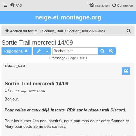
FAQ
Inscription
Connexion
neige-et-montagne.org
R
Accueil du forum
Section_Trail
Section_Trail 2022-2023
e
Sortie Trail mercredi 14/09
c
Rechercher
Recherche 
Répondre
h
1 message • Page
1
sur
1
e
Thibaud_N&M
r
c
h
Sortie Trail mercredi 14/09
e
M
lun. 12 sept. 2022 20:56
e
r
s
Bonjour,
s
a
g
Pour celles et ceux déjà inscrits, RDV sur le réseau trail Discord.
e
Pour les autres (les non inscrits), nous partirons courir entre Sonnaz et
Méry pour cette 2ème séance test.