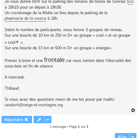
Je vous donne RDV sur le parking des terrains de tennis de Sonnaz (
ici
)
à 18h15 pour un départ à 18h30.
Un covoiturage de la Motte se fera depuis le parking de la
pharmacie de la source
à 18h.
Selon le nombre de participants, nous ferons 3 groupes de niveau.
Sur une boucle de 10 km et 250 m D+ un groupe « cool » et un groupe
+
« cool
»,
Sur une boucle de 13 km et 500 m D+ un groupe « énergie».
frontale
Prenez à boire et une
car nous serons dans l'obscurité des
sous-bois en fin de séance.
A mercredi,
Thibaud
Si vous avez des questions merci de me les poser par mailto:
randovtt@neige-et-montagne.org
Répondre
t
1 message • Page
1
sur
1
Aller