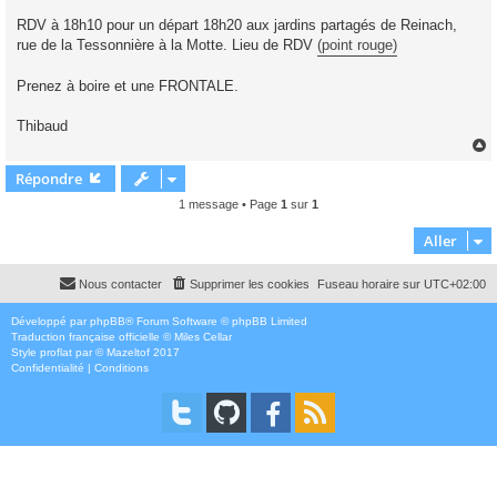
RDV à 18h10 pour un départ 18h20 aux jardins partagés de Reinach,
rue de la Tessonnière à la Motte. Lieu de RDV
(point rouge)
Prenez à boire et une FRONTALE.
Thibaud
Répondre
t
1 message • Page
1
sur
1
Aller
Nous contacter
Supprimer les cookies
Fuseau horaire sur
UTC+02:00
Développé par
phpBB
® Forum Software © phpBB Limited
Traduction française officielle
©
Miles Cellar
Style
proflat
par ©
Mazeltof
2017
Confidentialité
|
Conditions