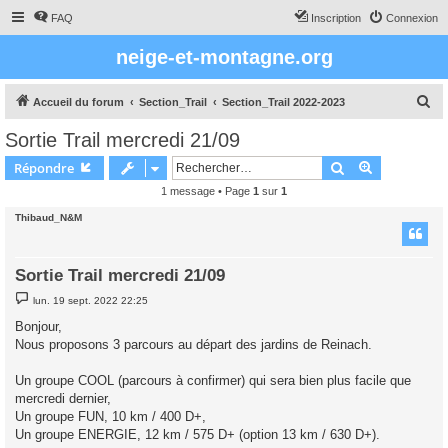
FAQ
Inscription
Connexion
neige-et-montagne.org
R
Accueil du forum
Section_Trail
Section_Trail 2022-2023
e
Sortie Trail mercredi 21/09
c
Rechercher
Recherche 
Répondre
h
1 message • Page
1
sur
1
e
Thibaud_N&M
r
c
h
Sortie Trail mercredi 21/09
e
M
lun. 19 sept. 2022 22:25
e
r
s
Bonjour,
s
Nous proposons 3 parcours au départ des jardins de Reinach.
a
g
e
Un groupe COOL (parcours à confirmer) qui sera bien plus facile que
mercredi dernier,
Un groupe FUN, 10 km / 400 D+,
Un groupe ENERGIE, 12 km / 575 D+ (option 13 km / 630 D+).