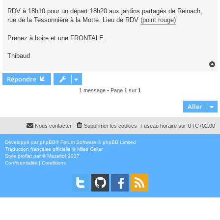
RDV à 18h10 pour un départ 18h20 aux jardins partagés de Reinach,
rue de la Tessonnière à la Motte. Lieu de RDV
(point rouge)
Prenez à boire et une FRONTALE.
Thibaud
Répondre
t
1 message • Page
1
sur
1
Aller
Nous contacter
Supprimer les cookies
Fuseau horaire sur
UTC+02:00
Développé par
phpBB
® Forum Software © phpBB Limited
Traduction française officielle
©
Miles Cellar
Style
proflat
par ©
Mazeltof
2017
Confidentialité
|
Conditions