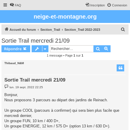
FAQ
Inscription
Connexion
neige-et-montagne.org
R
Accueil du forum
Section_Trail
Section_Trail 2022-2023
e
Sortie Trail mercredi 21/09
c
Rechercher
Recherche 
Répondre
h
1 message • Page
1
sur
1
e
Thibaud_N&M
r
c
h
Sortie Trail mercredi 21/09
e
M
lun. 19 sept. 2022 22:25
e
r
s
Bonjour,
s
Nous proposons 3 parcours au départ des jardins de Reinach.
a
g
e
Un groupe COOL (parcours à confirmer) qui sera bien plus facile que
mercredi dernier,
Un groupe FUN, 10 km / 400 D+,
Un groupe ENERGIE, 12 km / 575 D+ (option 13 km / 630 D+).