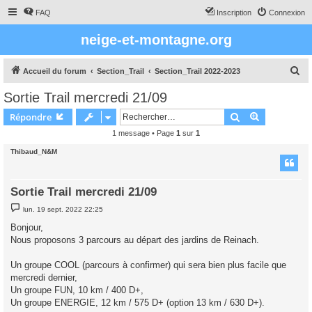
FAQ
Inscription
Connexion
neige-et-montagne.org
R
Accueil du forum
Section_Trail
Section_Trail 2022-2023
e
Sortie Trail mercredi 21/09
c
Rechercher
Recherche 
Répondre
h
1 message • Page
1
sur
1
e
Thibaud_N&M
r
c
h
Sortie Trail mercredi 21/09
e
M
lun. 19 sept. 2022 22:25
e
r
s
Bonjour,
s
Nous proposons 3 parcours au départ des jardins de Reinach.
a
g
e
Un groupe COOL (parcours à confirmer) qui sera bien plus facile que
mercredi dernier,
Un groupe FUN, 10 km / 400 D+,
Un groupe ENERGIE, 12 km / 575 D+ (option 13 km / 630 D+).