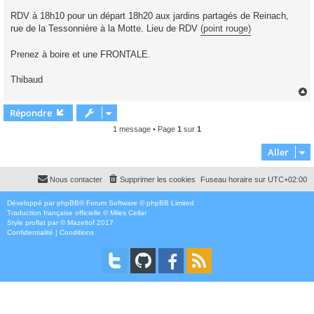
RDV à 18h10 pour un départ 18h20 aux jardins partagés de Reinach,
rue de la Tessonnière à la Motte. Lieu de RDV
(point rouge)
Prenez à boire et une FRONTALE.
Thibaud
Répondre
t
1 message • Page
1
sur
1
Aller
Nous contacter
Supprimer les cookies
Fuseau horaire sur
UTC+02:00
Développé par
phpBB
® Forum Software © phpBB Limited
Traduction française officielle
©
Miles Cellar
Style
proflat
par ©
Mazeltof
2017
Confidentialité
|
Conditions