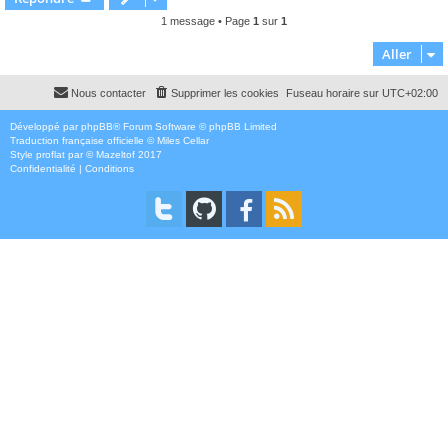
t
1 message • Page
1
sur
1
Aller
Nous contacter
Supprimer les cookies
Fuseau horaire sur
UTC+02:00
Développé par
phpBB
® Forum Software © phpBB Limited
Traduction française officielle
©
Miles Cellar
Style
proflat
par ©
Mazeltof
2017
Confidentialité
|
Conditions