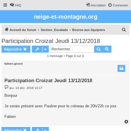
FAQ
Inscription
Connexion
neige-et-montagne.org
R
Accueil du forum
Section_Escalade
Bourse aux équipiers
e
Participation Croizat Jeudi 13/12/2018
c
Rechercher
Recherche 
Répondre
h
1 message • Page
1
sur
1
e
fabien.girard
r
c
h
Participation Croizat Jeudi 13/12/2018
e
M
jeu. 13 déc. 2018 14:17
e
r
s
Bonjour
s
a
g
Je serais présent avec Pauline pour le créneau de 20h/22h ce jour.
e
Fabien
Répondre