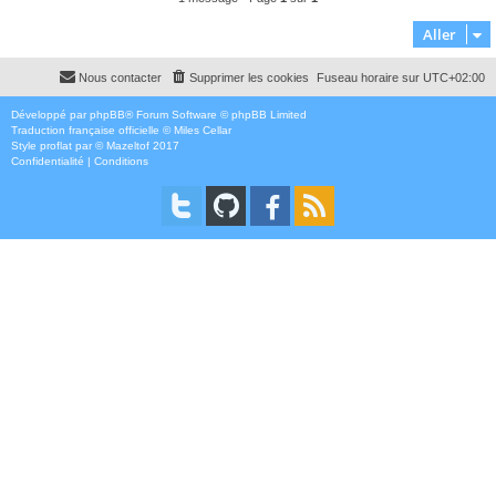
Aller
Nous contacter
Supprimer les cookies
Fuseau horaire sur
UTC+02:00
Développé par
phpBB
® Forum Software © phpBB Limited
Traduction française officielle
©
Miles Cellar
Style
proflat
par ©
Mazeltof
2017
Confidentialité
|
Conditions