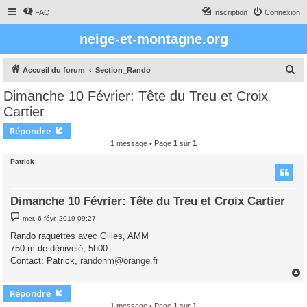
FAQ
Inscription
Connexion
neige-et-montagne.org
R
Accueil du forum
Section_Rando
e
Dimanche 10 Février: Tête du Treu et Croix
c
Cartier
h
Répondre
e
1 message • Page
1
sur
1
r
Patrick
c
h
Dimanche 10 Février: Tête du Treu et Croix Cartier
e
M
r
mer. 6 févr. 2019 09:27
e
s
Rando raquettes avec Gilles, AMM
s
750 m de dénivelé, 5h00
a
g
Contact: Patrick,
randonm@orange.fr
e
Répondre
t
1 message • Page
1
sur
1