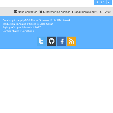
Aller
Nous contacter
Supprimer les cookies
Fuseau horaire sur
UTC+02:00
Développé par
phpBB
® Forum Software © phpBB Limited
Traduction française officielle
©
Miles Cellar
Style
proflat
par ©
Mazeltof
2017
Confidentialité
|
Conditions