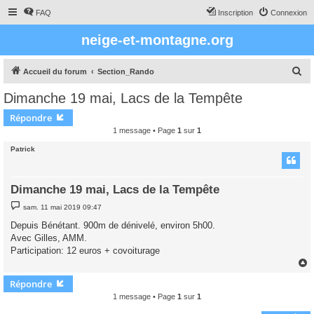
FAQ
Inscription
Connexion
neige-et-montagne.org
R
Accueil du forum
Section_Rando
e
Dimanche 19 mai, Lacs de la Tempête
c
Répondre
h
1 message • Page
1
sur
1
e
Patrick
r
c
Dimanche 19 mai, Lacs de la Tempête
h
M
e
sam. 11 mai 2019 09:47
e
s
r
Depuis Bénétant. 900m de dénivelé, environ 5h00.
s
Avec Gilles, AMM.
a
g
Participation: 12 euros + covoiturage
e
Répondre
t
1 message • Page
1
sur
1