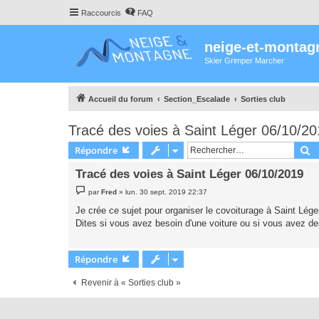
Raccourcis
FAQ
neige-et-montag
Skier Grimper Marcher
Accueil du forum
Section_Escalade
Sorties club
Tracé des voies à Saint Léger 06/10/2
R
Répondre
Tracé des voies à Saint Léger 06/10/2019
M
par
Fred
»
lun. 30 sept. 2019 22:37
e
s
Je crée ce sujet pour organiser le covoiturage à Saint Lége
s
Dites si vous avez besoin d'une voiture ou si vous avez de
a
g
e
Répondre
Revenir à « Sorties club »