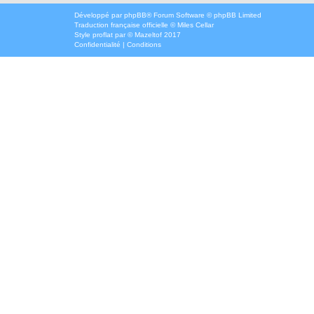
Développé par
phpBB
® Forum Software © phpBB Limited
Traduction française officielle
©
Miles Cellar
Style
proflat
par ©
Mazeltof
2017
Confidentialité
|
Conditions