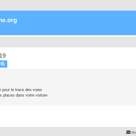
ne.org
019
echercher
Recherche avancée
r pour le trace des voies
s places dans votre voiture
No