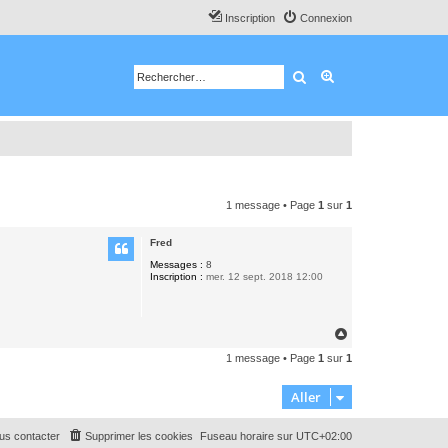
Inscription
Connexion
Rechercher
Recherche avancé
1 message • Page
1
sur
1
Fred
Messages :
8
Inscription :
mer. 12 sept. 2018 12:00
H
a
1 message • Page
1
sur
1
u
t
Aller
us contacter
Supprimer les cookies
Fuseau horaire sur
UTC+02:00