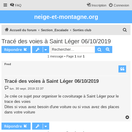
FAQ
Inscription
Connexion
neige-et-montagne.org
R
Accueil du forum
Section_Escalade
Sorties club
e
Tracé des voies à Saint Léger 06/10/2019
c
Rechercher
Recherche 
Répondre
h
1 message • Page
1
sur
1
e
Fred
r
c
h
Tracé des voies à Saint Léger 06/10/2019
e
M
lun. 30 sept. 2019 22:37
e
r
s
Je crée ce sujet pour organiser le covoiturage à Saint Léger pour le
s
trace des voies
a
g
Dites si vous avez besoin d'une voiture ou si vous avez des places
e
dans votre voiture
Répondre
t