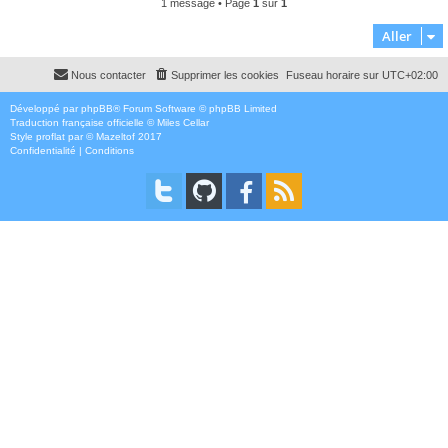
1 message • Page
1
sur
1
Aller
Nous contacter
Supprimer les cookies
Fuseau horaire sur
UTC+02:00
Développé par
phpBB
® Forum Software © phpBB Limited
Traduction française officielle
©
Miles Cellar
Style
proflat
par ©
Mazeltof
2017
Confidentialité
|
Conditions