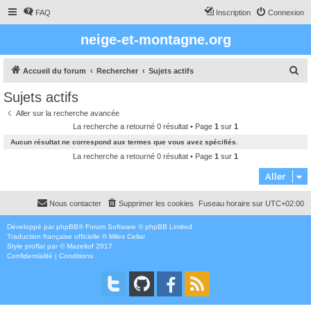
FAQ
Inscription
Connexion
neige-et-montagne.org
R
Accueil du forum
Rechercher
Sujets actifs
e
Sujets actifs
c
Aller sur la recherche avancée
h
La recherche a retourné 0 résultat • Page
1
sur
1
e
Aucun résultat ne correspond aux termes que vous avez spécifiés.
r
La recherche a retourné 0 résultat • Page
1
sur
1
c
Aller
h
Nous contacter
Supprimer les cookies
Fuseau horaire sur
UTC+02:00
e
r
Développé par
phpBB
® Forum Software © phpBB Limited
Traduction française officielle
©
Miles Cellar
Style
proflat
par ©
Mazeltof
2017
Confidentialité
|
Conditions