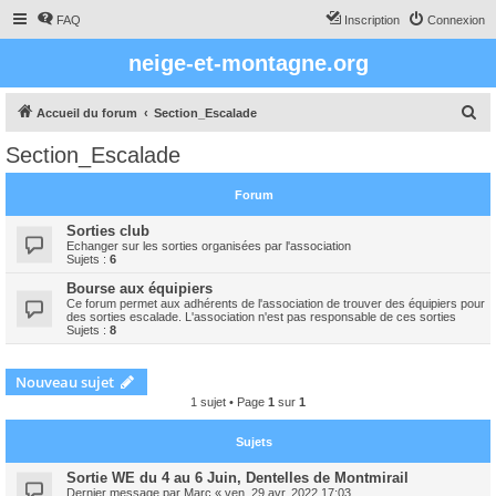
FAQ
Inscription
Connexion
neige-et-montagne.org
R
Accueil du forum
Section_Escalade
e
Section_Escalade
c
h
Forum
e
Sorties club
r
Echanger sur les sorties organisées par l'association
Sujets :
6
c
Bourse aux équipiers
h
Ce forum permet aux adhérents de l'association de trouver des équipiers pour
des sorties escalade. L'association n'est pas responsable de ces sorties
e
Sujets :
8
r
Nouveau sujet
1 sujet • Page
1
sur
1
Sujets
Sortie WE du 4 au 6 Juin, Dentelles de Montmirail
Dernier message par
Marc
«
ven. 29 avr. 2022 17:03