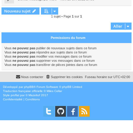
Nouveau sujet
1 sujet • Page
1
sur
1
Aller
Permissions du forum
Vous
ne pouvez pas
publier de nouveaux sujets dans ce forum
Vous
ne pouvez pas
répondre aux sujets dans ce forum
Vous
ne pouvez pas
modifier vos messages dans ce forum
Vous
ne pouvez pas
supprimer vos messages dans ce forum
Vous
ne pouvez pas
transférer de pièces jointes dans ce forum
Nous contacter
Supprimer les cookies
Fuseau horaire sur
UTC+02:00
Développé par
phpBB
® Forum Software © phpBB Limited
Traduction française officielle
©
Miles Cellar
Style
proflat
par ©
Mazeltof
2017
Confidentialité
|
Conditions