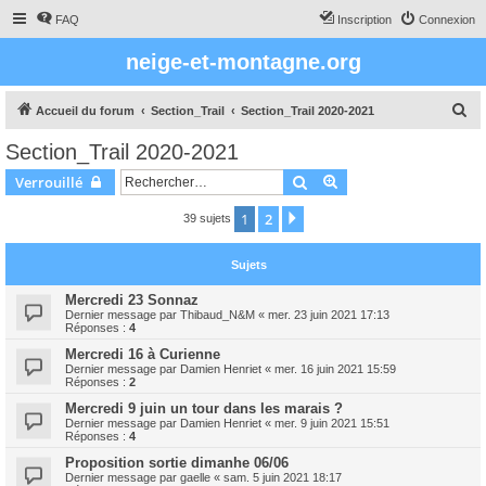
FAQ
Inscription
Connexion
neige-et-montagne.org
R
Accueil du forum
Section_Trail
Section_Trail 2020-2021
e
Section_Trail 2020-2021
c
Rechercher
Recherche avancée
Verrouillé
h
e
1
2
Suivant
39 sujets
r
Sujets
c
h
Mercredi 23 Sonnaz
Dernier message par
Thibaud_N&M
«
mer. 23 juin 2021 17:13
e
Réponses :
4
r
Mercredi 16 à Curienne
Dernier message par
Damien Henriet
«
mer. 16 juin 2021 15:59
Réponses :
2
Mercredi 9 juin un tour dans les marais ?
Dernier message par
Damien Henriet
«
mer. 9 juin 2021 15:51
Réponses :
4
Proposition sortie dimanhe 06/06
Dernier message par
gaelle
«
sam. 5 juin 2021 18:17