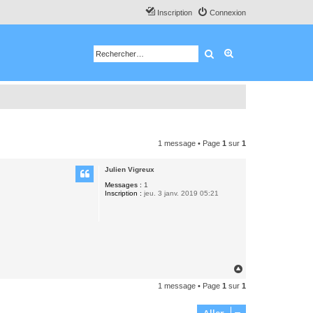
Inscription
Connexion
Rechercher
Recherche avancé
1 message • Page
1
sur
1
Julien Vigreux
Messages :
1
Inscription :
jeu. 3 janv. 2019 05:21
H
a
1 message • Page
1
sur
1
u
t