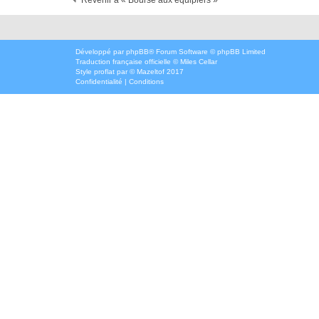
Revenir à « Bourse aux équipiers »
Développé par
phpBB
® Forum Software © phpBB Limited
Traduction française officielle
©
Miles Cellar
Style
proflat
par ©
Mazeltof
2017
Confidentialité
|
Conditions