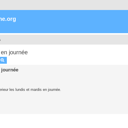
ne.org
s
 en journée
echercher
Recherche avancée
 journée
rieur les lundis et mardis en journée.