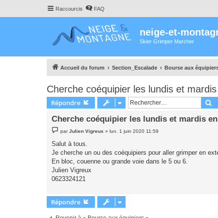
Raccourcis
FAQ
neige-et-montag
Skier Grimper Marcher
Accueil du forum
Section_Escalade
Bourse aux équipier
Cherche coéquipier les lundis et mardis
R
Répondre
Cherche coéquipier les lundis et mardis en
M
par
Julien Vigreux
»
lun. 1 juin 2020 11:59
e
s
Salut à tous.
s
Je cherche un ou des coéquipiers pour aller grimper en exte
a
g
En bloc, couenne ou grande voie dans le 5 ou 6.
e
Julien Vigreux
0623324121
Répondre