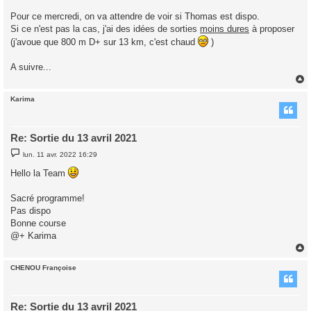
Pour ce mercredi, on va attendre de voir si Thomas est dispo.
Si ce n'est pas la cas, j'ai des idées de sorties
moins dures
à proposer
(j'avoue que 800 m D+ sur 13 km, c'est chaud
)
A suivre...
Karima
t
Re: Sortie du 13 avril 2021
M
lun. 11 avr. 2022 16:29
e
s
Hello la Team
s
a
g
Sacré programme!
e
Pas dispo
Bonne course
@+ Karima
CHENOU Françoise
t
Re: Sortie du 13 avril 2021