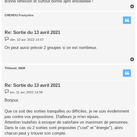
Bonne réflexion et surtout bonne apm ensoleillée !
CHENOU Françoise
t
Re: Sortie du 13 avril 2021
M
dim. 10 avr. 2022 14:47
e
s
On peut aussi prévoir 2 groupes si on est nombreux.
s
a
g
e
Thibaud_N&M
t
Re: Sortie du 13 avril 2021
M
lun. 11 avr. 2022 14:56
e
s
Bonjour,
s
a
g
Que ce soit des sorties tranquilles ou difficiles, je ne suis évidemment
e
pas contre vos propositions. D'ailleurs je m'en réjouis.
Attention toutefois à essayer de satisfaire un maximum de personnes.
Dans le cas où 2 sorties sont proposées ("cool" et "énergie"), alors
chacun peut y trouver son compte.