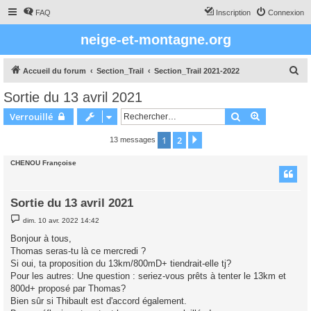
FAQ
Inscription
Connexion
neige-et-montagne.org
R
Accueil du forum
Section_Trail
Section_Trail 2021-2022
e
Sortie du 13 avril 2021
c
Rechercher
Recherche 
Verrouillé
h
e
1
2
Suivant
13 messages
r
CHENOU Françoise
c
h
Sortie du 13 avril 2021
e
M
r
dim. 10 avr. 2022 14:42
e
s
Bonjour à tous,
s
Thomas seras-tu là ce mercredi ?
a
g
Si oui, ta proposition du 13km/800mD+ tiendrait-elle tj?
e
Pour les autres: Une question : seriez-vous prêts à tenter le 13km et
800d+ proposé par Thomas?
Bien sûr si Thibault est d'accord également.