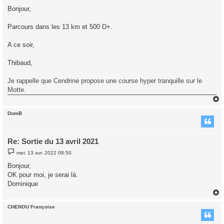
s
Bonjour,
s
a
g
Parcours dans les 13 km et 500 D+.
e
A ce soir,
Thibaud,
Je rappelle que Cendrine propose une course hyper tranquille sur le
Motte.
DomB
t
Re: Sortie du 13 avril 2021
M
mer. 13 avr. 2022 08:50
e
s
Bonjour,
s
OK pour moi, je serai là.
a
g
Dominique
e
CHENOU Françoise
t