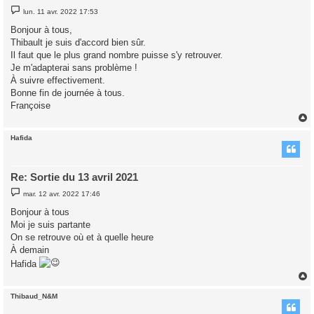
M
lun. 11 avr. 2022 17:53
e
s
Bonjour à tous,
s
Thibault je suis d'accord bien sûr.
a
g
Il faut que le plus grand nombre puisse s'y retrouver.
e
Je m'adapterai sans problème !
À suivre effectivement.
Bonne fin de journée à tous.
Françoise
Hafida
t
Re: Sortie du 13 avril 2021
M
mar. 12 avr. 2022 17:46
e
s
Bonjour à tous
s
Moi je suis partante
a
g
On se retrouve où et à quelle heure
e
À demain
Hafida
Thibaud_N&M
t