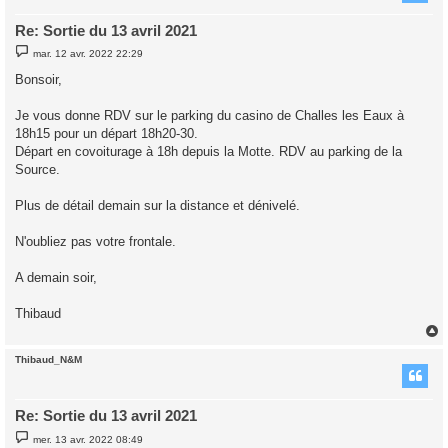
Re: Sortie du 13 avril 2021
M
mar. 12 avr. 2022 22:29
e
s
Bonsoir,
s
a
g
Je vous donne RDV sur le parking du casino de Challes les Eaux à
e
18h15 pour un départ 18h20-30.
Départ en covoiturage à 18h depuis la Motte. RDV au parking de la
Source.
Plus de détail demain sur la distance et dénivelé.
N'oubliez pas votre frontale.
A demain soir,
Thibaud
Thibaud_N&M
t
Re: Sortie du 13 avril 2021
M
mer. 13 avr. 2022 08:49
e