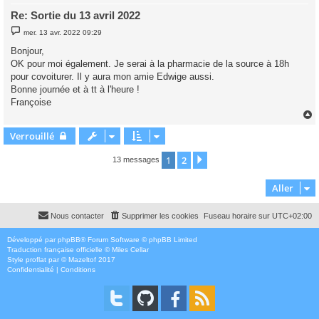
Re: Sortie du 13 avril 2022
M
mer. 13 avr. 2022 09:29
e
s
Bonjour,
s
OK pour moi également. Je serai à la pharmacie de la source à 18h
a
g
pour covoiturer. Il y aura mon amie Edwige aussi.
e
Bonne journée et à tt à l'heure !
Françoise
Verrouillé
t
1
2
Suivant
13 messages
Aller
Nous contacter
Supprimer les cookies
Fuseau horaire sur
UTC+02:00
Développé par
phpBB
® Forum Software © phpBB Limited
Traduction française officielle
©
Miles Cellar
Style
proflat
par ©
Mazeltof
2017
Confidentialité
|
Conditions