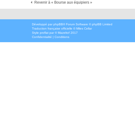
Revenir à « Bourse aux équipiers »
Développé par
phpBB
® Forum Software © phpBB Limited
Traduction française officielle
©
Miles Cellar
Style
proflat
par ©
Mazeltof
2017
Confidentialité
|
Conditions