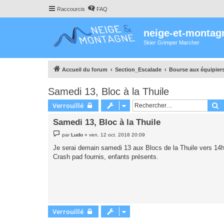
Raccourcis
FAQ
neige-et-montag
Skier Grimper Marcher
Accueil du forum
Section_Escalade
Bourse aux équipier
Samedi 13, Bloc à la Thuile
R
Verrouillé
Samedi 13, Bloc à la Thuile
M
par
Ludo
»
ven. 12 oct. 2018 20:09
e
s
Je serai demain samedi 13 aux Blocs de la Thuile vers 14
s
Crash pad fournis, enfants présents.
a
g
e
Verrouillé