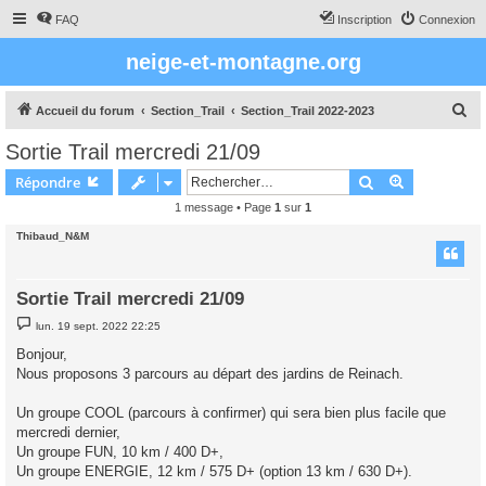
FAQ
Inscription
Connexion
neige-et-montagne.org
R
Accueil du forum
Section_Trail
Section_Trail 2022-2023
e
Sortie Trail mercredi 21/09
c
Rechercher
Recherche 
Répondre
h
1 message • Page
1
sur
1
e
Thibaud_N&M
r
c
h
Sortie Trail mercredi 21/09
e
M
lun. 19 sept. 2022 22:25
e
r
s
Bonjour,
s
Nous proposons 3 parcours au départ des jardins de Reinach.
a
g
e
Un groupe COOL (parcours à confirmer) qui sera bien plus facile que
mercredi dernier,
Un groupe FUN, 10 km / 400 D+,
Un groupe ENERGIE, 12 km / 575 D+ (option 13 km / 630 D+).