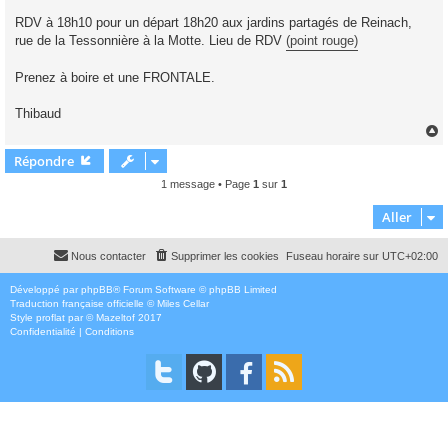
RDV à 18h10 pour un départ 18h20 aux jardins partagés de Reinach,
rue de la Tessonnière à la Motte. Lieu de RDV
(point rouge)
Prenez à boire et une FRONTALE.
Thibaud
Répondre
t
1 message • Page
1
sur
1
Aller
Nous contacter
Supprimer les cookies
Fuseau horaire sur
UTC+02:00
Développé par
phpBB
® Forum Software © phpBB Limited
Traduction française officielle
©
Miles Cellar
Style
proflat
par ©
Mazeltof
2017
Confidentialité
|
Conditions