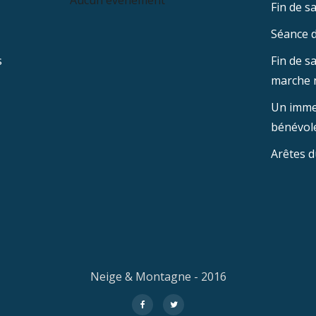
Aucun événement
Fin de sa
Séance d
s
Fin de s
marche 
Un imme
bénévole
Arêtes d
Neige & Montagne - 2016
fa-
fa-