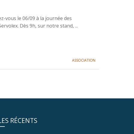
mieux 
-vous le 06/09 à la journée des
Merci à to
rvolex. Dès 9h, sur notre stand, ...
l’organisat
Thibaud
ASSOCIATION
14 novembre 
LES RÉCENTS