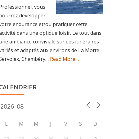
Professionnel, vous
pourrez développer
votre endurance et/ou pratiquer cette
activité dans une optique loisir. Le tout dans
une ambiance conviviale sur des itinéraires
variés et adaptés aux environs de La Motte
about
Servolex, Chambéry…
Read More
…
« La
marche
nordique »
CALENDRIER
L
M
M
J
V
S
D