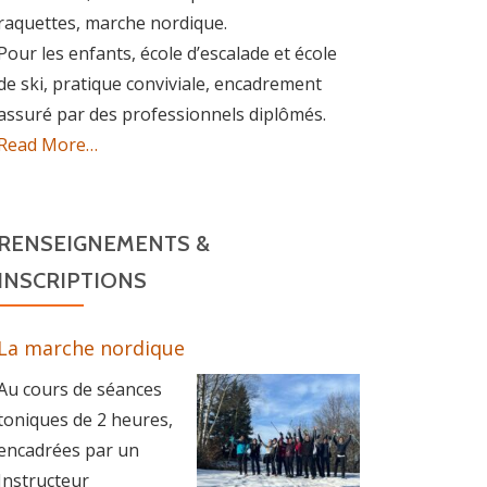
raquettes, marche nordique.
Pour les enfants, école d’escalade et école
de ski, pratique conviviale, encadrement
assuré par des professionnels diplômés.
about
Read More
…
« Association »
RENSEIGNEMENTS &
INSCRIPTIONS
La marche nordique
Au cours de séances
toniques de 2 heures,
encadrées par un
Instructeur