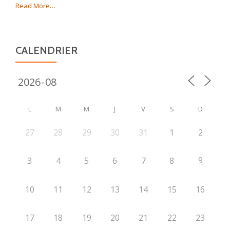
about
Read More
…
« Association »
CALENDRIER
L
M
M
J
V
S
D
27
28
29
30
31
1
2
9
3
4
5
6
7
8
10
11
12
13
14
15
16
17
18
19
20
21
22
23