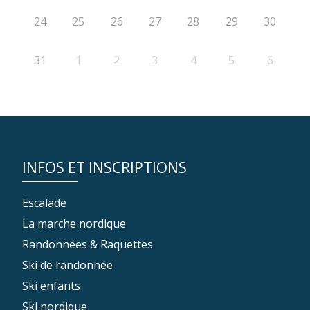
24
25
26
27
28
29
30
31
1
2
3
4
5
6
INFOS ET INSCRIPTIONS
Escalade
La marche nordique
Randonnées & Raquettes
Ski de randonnée
Ski enfants
Ski nordique