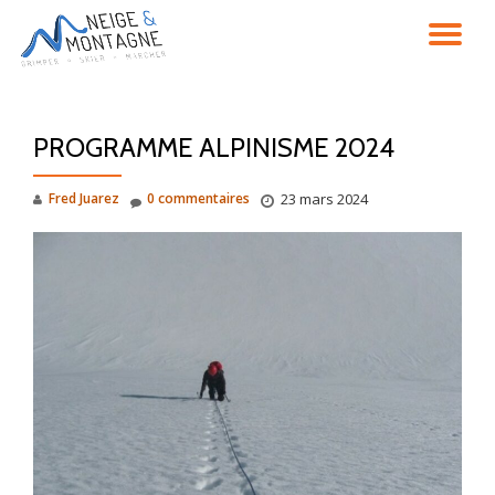
DÉ
Aller
au
LA
contenu
PROGRAMME ALPINISME 2024
NA
Fred Juarez
0 commentaires
23 mars 2024