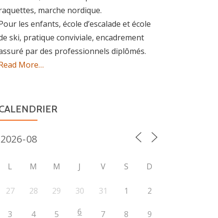
raquettes, marche nordique.
Pour les enfants, école d’escalade et école
de ski, pratique conviviale, encadrement
assuré par des professionnels diplômés.
about
Read More
…
« Association »
CALENDRIER
L
M
M
J
V
S
D
27
28
29
30
31
1
2
6
3
4
5
7
8
9