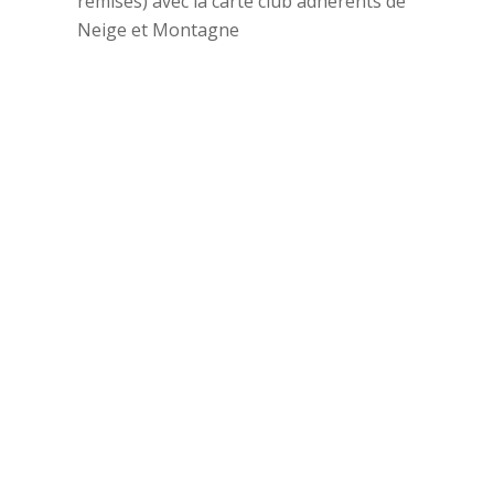
remisés) avec la carte club adhérents de
Neige et Montagne