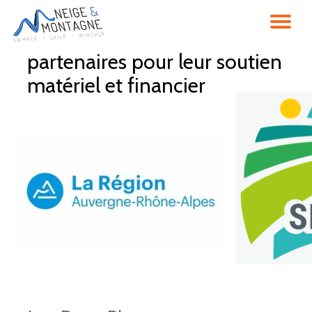
DÉ
Nous remercions nos
Aller
au
partenaires pour leur soutien
LA
contenu
matériel et financier
NA