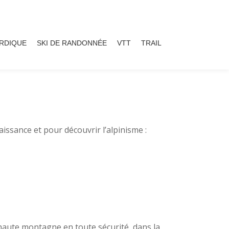
ORDIQUE
SKI DE RANDONNÉE
VTT
TRAIL
issance et pour découvrir l’alpinisme :
 haute montagne en toute sécurité, dans la