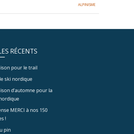
ALPINISME
8 septembre 
LES RÉCENTS
ison pour le trail
e ski nordique
aison d’automne pour la
nordique
nse MERCI à nos 150
s !
u pin