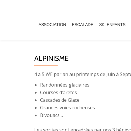
Aller
au
ASSOCIATION
ESCALADE
SKI ENFANTS
contenu
ALPINISME
4 a 5 WE par an au printemps de Juin à Septe
Randonnées glaciaires
Courses d’arêtes
Cascades de Glace
Grandes voies rocheuses
Bivouacs…
Les sorties sont encadrées par nos 3 bénévo