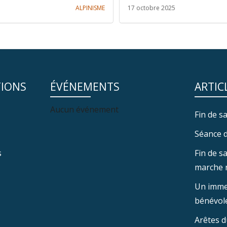
ALPINISME
17 octobre 2025
TIONS
ÉVÉNEMENTS
ARTIC
Aucun événement
Fin de sa
Séance d
s
Fin de s
marche 
Un imme
bénévole
Arêtes d