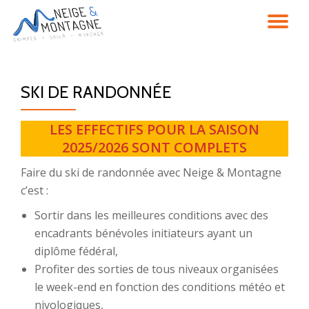
DÉ
Aller
au
LA
contenu
SKI DE RANDONNÉE
NA
LES EFFECTIFS POUR LA SAISON
2025/2026 SONT COMPLETS
Faire du ski de randonnée avec Neige & Montagne
c’est :
Sortir dans les meilleures conditions avec des
encadrants bénévoles initiateurs ayant un
diplôme fédéral,
Profiter des sorties de tous niveaux organisées
le week-end en fonction des conditions météo et
nivologiques,