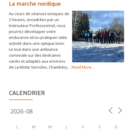
La marche nordique
Au cours de séances toniques de
2 heures, encadrées par un
Instructeur Professionnel, vous
pourrez développer votre
endurance et/ou pratiquer cette
activité dans une optique loisir.
Le tout dans une ambiance
conviviale sur des itinéraires
variés et adaptés aux environs
about
de La Motte Servolex, Chambéry…
Read More
…
« La
marche
nordique »
CALENDRIER
L
M
M
J
V
S
D