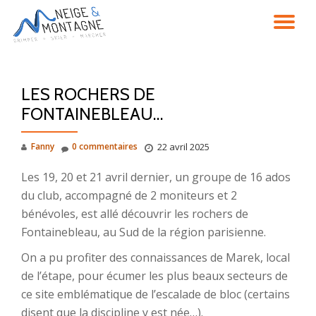
DÉ
Aller
au
LA
contenu
LES ROCHERS DE
NA
FONTAINEBLEAU…
Fanny
0 commentaires
22 avril 2025
Les 19, 20 et 21 avril dernier, un groupe de 16 ados
du club, accompagné de 2 moniteurs et 2
bénévoles, est allé découvrir les rochers de
Fontainebleau, au Sud de la région parisienne.
On a pu profiter des connaissances de Marek, local
de l’étape, pour écumer les plus beaux secteurs de
ce site emblématique de l’escalade de bloc (certains
disent que la discipline y est née…).