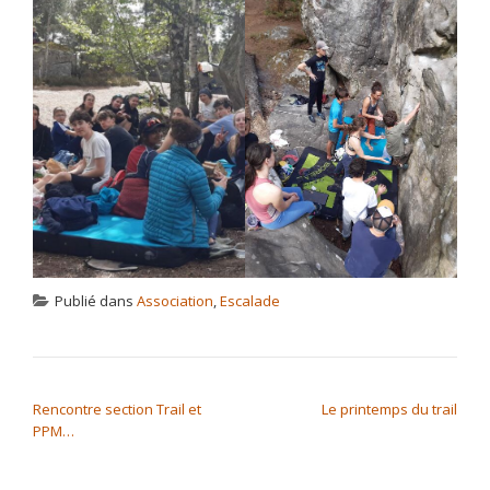
Publié dans
Association
,
Escalade
NAVIGATION DE L’ARTICLE
Rencontre section Trail et
Le printemps du trail
PPM…