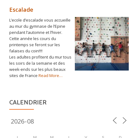
Escalade
L’ecole d’escalade vous accueille
au mur du gymnase de l’Epine
pendant l’automne et l’hiver.
Cette année les cours du
printemps se feront sur les
falaises du coin!!!!
Les adultes profitent du mur tous
les soirs de la semaine et des
week-ends sur les plus beaux
about
sites de France
Read More
…
« Escalade »
CALENDRIER
L
M
M
J
V
S
D