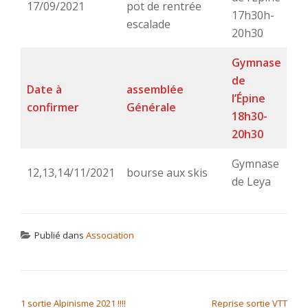
17/09/2021
pot de rentrée
17h30h-
escalade
20h30
Gymnase
de
Date à
assemblée
l’Épine
confirmer
Générale
18h30-
20h30
Gymnase
12,13,14/11/2021
bourse aux skis
de Leya
Publié dans
Association
NAVIGATION DE L’ARTICLE
1 sortie Alpinisme 2021 !!!!
Reprise sortie VTT