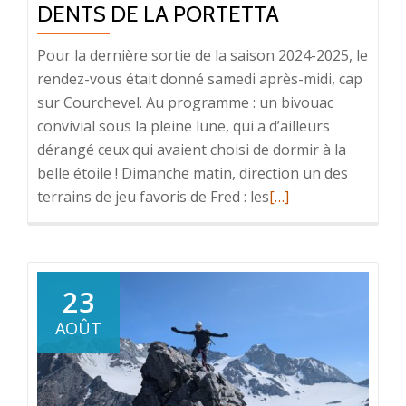
DENTS DE LA PORTETTA
Pour la dernière sortie de la saison 2024-2025, le
rendez-vous était donné samedi après-midi, cap
sur Courchevel. Au programme : un bivouac
convivial sous la pleine lune, qui a d’ailleurs
dérangé ceux qui avaient choisi de dormir à la
belle étoile ! Dimanche matin, direction un des
En
terrains de jeu favoris de Fred : les
[…]
savoir
plus
surDents
de
23
la
AOÛT
Portetta