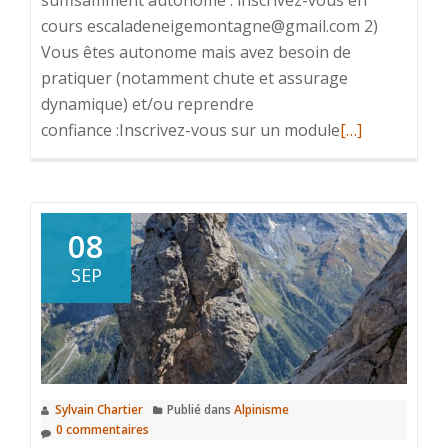
suffisamment autonome : inscrivez-vous en
cours escaladeneigemontagne@gmail.com 2)
Vous êtes autonome mais avez besoin de
pratiquer (notamment chute et assurage
dynamique) et/ou reprendre
En
confiance :Inscrivez-vous sur un module
[…]
savoir
plus
surToutes
les
08
dates
SEP
de
la
rentrée
pour
l’activité
Sylvain Chartier
Publié dans
Alpinisme
Escalade !
0 commentaires