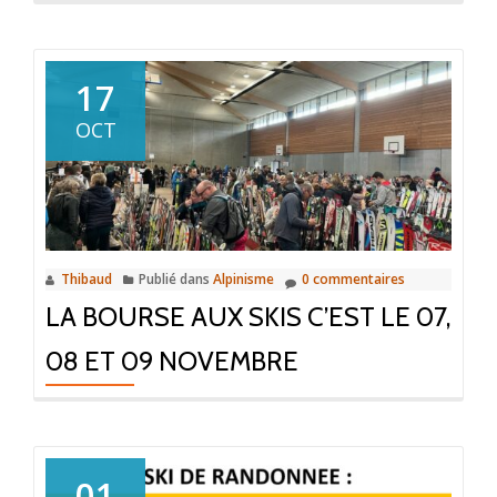
surUn
immens
MERCI
17
à
OCT
nos
150
bénévol
!
Thibaud
Publié dans
Alpinisme
0 commentaires
LA BOURSE AUX SKIS C’EST LE 07,
08 ET 09 NOVEMBRE
01