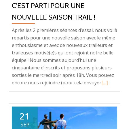
C’EST PARTI POUR UNE
NOUVELLE SAISON TRAIL !
Après les 2 premières séances d’essai, nous voilà
repartis pour une nouvelle saison avec le même
enthousiasme et avec de nouveaux traileurs et
traileuses motivé(e)s qui ont rejoint notre belle
équipe ! Nous sommes aujourd’hui une
cinquantaine d’inscrits et proposons plusieurs
sorties le mercredi soir après 18h. Vous pouvez
En
encore nous rejoindre (pour cela envoyer
[…]
savoir
plus
surC’est
Parti
21
pour
SEP
une