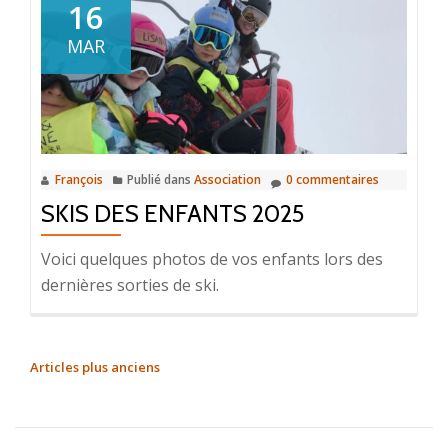
section
16
Trail
MAR
et
PPM…
François
Publié dans
Association
0 commentaires
SKIS DES ENFANTS 2025
Voici quelques photos de vos enfants lors des
dernières sorties de ski.
NAVIGATION
Articles plus anciens
DES
ARTICLES