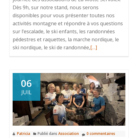
Dès 9h, sur notre stand, nous serons
disponibles pour vous présenter toutes nos
activités montagne et répondre à vos questions
sur l’escalade, le ski enfants, les randonnées
pédestres et raquettes, la marche nordique, le
En
ski nordique, le ski de randonnée,
[…]
savoir
plus
surOn
se
06
retrouve
JUIL
en
septembre
Patricia
Publié dans
Association
0 commentaires