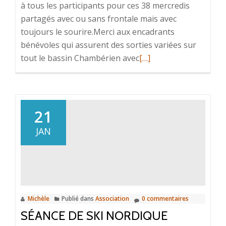
à tous les participants pour ces 38 mercredis
partagés avec ou sans frontale mais avec
toujours le sourire.Merci aux encadrants
bénévoles qui assurent des sorties variées sur
En
tout le bassin Chambérien avec
[…]
savoir
plus
surFin
de
21
saison
JAN
pour
le
trail
Michèle
Publié dans
Association
0 commentaires
SÉANCE DE SKI NORDIQUE