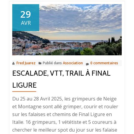
surSéjour
VTT
29
dans
AVR
le
Jura
Fred Juarez
Publié dans
Association
0 commentaires
ESCALADE, VTT, TRAIL À FINAL
LIGURE
Du 25 au 28 Avril 2025, les grimpeurs de Neige
et Montagne sont allé grimper, courir et rouler
sur les falaises et chemins de Final Ligure en
Italie. 16 grimpeurs, 1 vététiste et 5 coureurs à
chercher le meilleur spot du jour sur les falaise