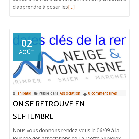
En
d’apprendre à poser les
[…]
savoir
plus
surAlpi
–
02
Arête
AOÛT
rocheuse
dans
les
cerces
Thibaud
Publié dans
Association
0 commentaires
ON SE RETROUVE EN
SEPTEMBRE
Nous vous donnons rendez-vous le 06/09 à la
journée des associations de La Motte Servolex.