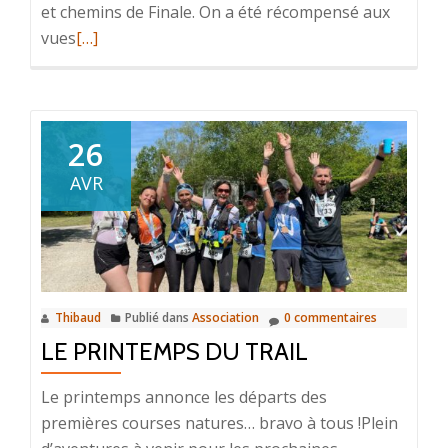
et chemins de Finale. On a été récompensé aux
En
vues
[…]
savoir
plus
surEscalade,
VTT,
26
Trail
AVR
à
Final
Ligure
Thibaud
Publié dans
Association
0 commentaires
LE PRINTEMPS DU TRAIL
Le printemps annonce les départs des
premières courses natures… bravo à tous !Plein