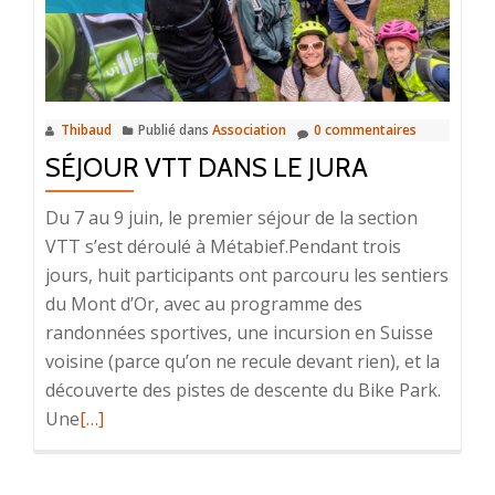
la
marche
nordique
Thibaud
Publié dans
Association
0 commentaires
SÉJOUR VTT DANS LE JURA
Du 7 au 9 juin, le premier séjour de la section
VTT s’est déroulé à Métabief.Pendant trois
jours, huit participants ont parcouru les sentiers
du Mont d’Or, avec au programme des
randonnées sportives, une incursion en Suisse
voisine (parce qu’on ne recule devant rien), et la
découverte des pistes de descente du Bike Park.
En
Une
[…]
savoir
plus