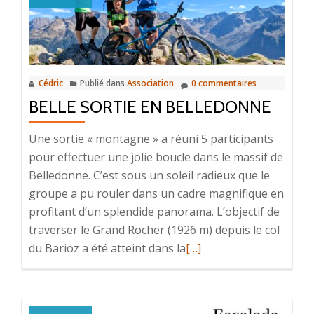
nouvelle
saison
Trail
!
Cédric
Publié dans
Association
0 commentaires
BELLE SORTIE EN BELLEDONNE
Une sortie « montagne » a réuni 5 participants
pour effectuer une jolie boucle dans le massif de
Belledonne. C’est sous un soleil radieux que le
groupe a pu rouler dans un cadre magnifique en
profitant d’un splendide panorama. L’objectif de
traverser le Grand Rocher (1926 m) depuis le col
En
du Barioz a été atteint dans la
[…]
savoir
plus
surBelle