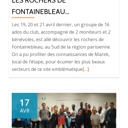
LES ROCHERS DE
FONTAINEBLEAU…
Les 19, 20 et 21 avril dernier, un groupe de 16
ados du club, accompagné de 2 moniteurs et 2
bénévoles, est allé découvrir les rochers de
Fontainebleau, au Sud de la région parisienne.
On a pu profiter des connaissances de Marek,
local de l’étape, pour écumer les plus beaux
En
secteurs de ce site emblématique
[…]
savoir
plus
surLes
rochers
17
de
AVR
Fontainebleau…