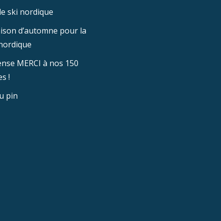
e ski nordique
aison d’automne pour la
nordique
nse MERCI à nos 150
s !
u pin