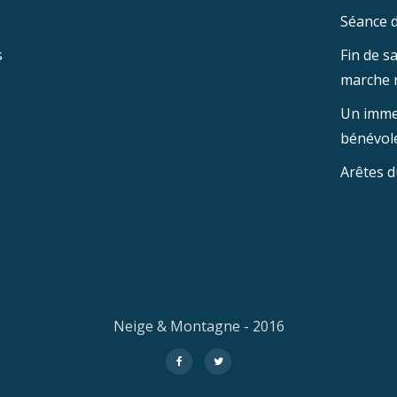
Séance d
s
Fin de s
marche 
Un imme
bénévole
Arêtes d
Neige & Montagne - 2016
fa-
fa-
facebook
twitter