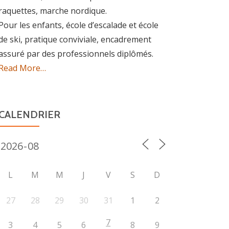
raquettes, marche nordique.
Pour les enfants, école d’escalade et école
de ski, pratique conviviale, encadrement
assuré par des professionnels diplômés.
about
Read More
…
« Association »
CALENDRIER
L
M
M
J
V
S
D
27
28
29
30
31
1
2
7
3
4
5
6
8
9