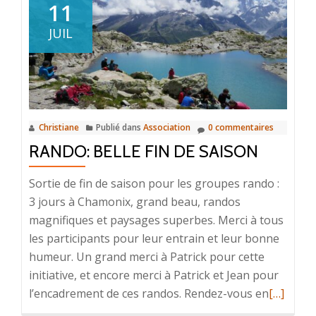
11
JUIL
Christiane
Publié dans
Association
0 commentaires
RANDO: BELLE FIN DE SAISON
Sortie de fin de saison pour les groupes rando :
3 jours à Chamonix, grand beau, randos
magnifiques et paysages superbes. Merci à tous
les participants pour leur entrain et leur bonne
humeur. Un grand merci à Patrick pour cette
initiative, et encore merci à Patrick et Jean pour
En
l’encadrement de ces randos. Rendez-vous en
[…]
savoir