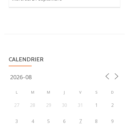
CALENDRIER
L
M
M
J
V
S
D
27
28
29
30
31
1
2
7
3
4
5
6
8
9