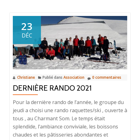
plus
surRando
belle
23
fin
DÉC
de
saison
Christiane
Publié dans
Association
0 commentaires
DERNIÈRE RANDO 2021
Pour la dernière rando de l’année, le groupe du
jeudi a choisi une rando raquettes/ski , ouverte à
tous , au Charmant Som. Le temps était
splendide, l’ambiance conviviale, les boissons
chaudes et les pâtisseries abondantes et