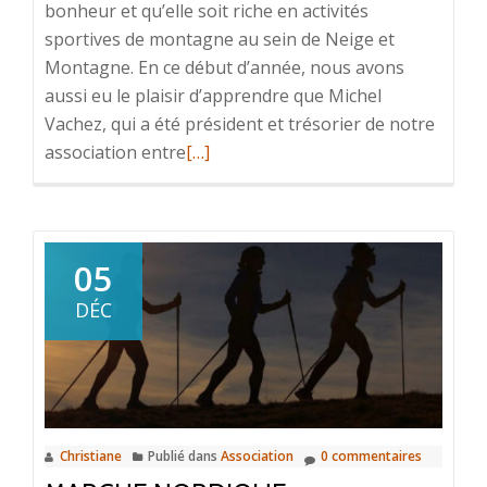
bonheur et qu’elle soit riche en activités
sportives de montagne au sein de Neige et
Montagne. En ce début d’année, nous avons
aussi eu le plaisir d’apprendre que Michel
Vachez, qui a été président et trésorier de notre
En
association entre
[…]
savoir
plus
surVœux
2020
05
DÉC
Christiane
Publié dans
Association
0 commentaires