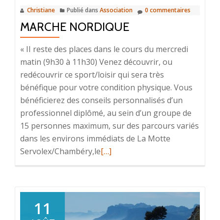
Christiane
Publié dans
Association
0 commentaires
MARCHE NORDIQUE
« II reste des places dans le cours du mercredi
matin (9h30 à 11h30) Venez découvrir, ou
redécouvrir ce sport/loisir qui sera très
bénéfique pour votre condition physique. Vous
bénéficierez des conseils personnalisés d’un
professionnel diplômé, au sein d’un groupe de
15 personnes maximum, sur des parcours variés
dans les environs immédiats de La Motte
En
Servolex/Chambéry,le
[…]
savoir
plus
surMarche
Nordique
11