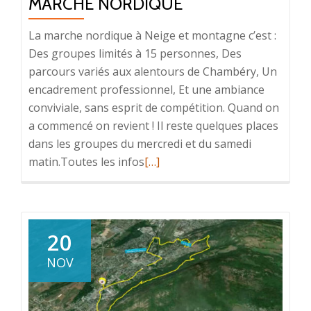
MARCHE NORDIQUE
La marche nordique à Neige et montagne c’est :
Des groupes limités à 15 personnes, Des
parcours variés aux alentours de Chambéry, Un
encadrement professionnel, Et une ambiance
conviviale, sans esprit de compétition. Quand on
a commencé on revient ! Il reste quelques places
dans les groupes du mercredi et du samedi
En
matin.Toutes les infos
[…]
savoir
plus
surMarche
nordique
20
NOV