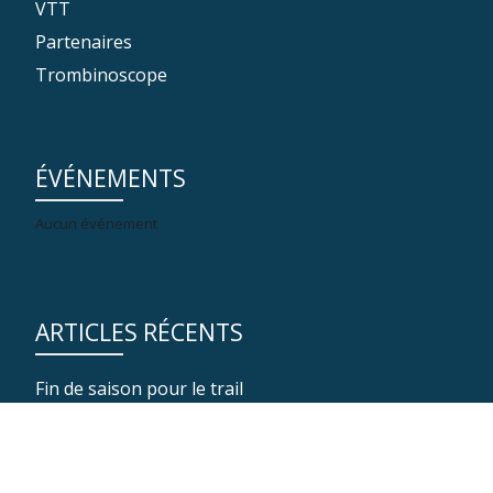
VTT
Partenaires
Trombinoscope
ÉVÉNEMENTS
Aucun événement
ARTICLES RÉCENTS
Fin de saison pour le trail
Séance de ski nordique
Fin de saison d’automne pour la marche nordique
Un immense MERCI à nos 150 bénévoles !