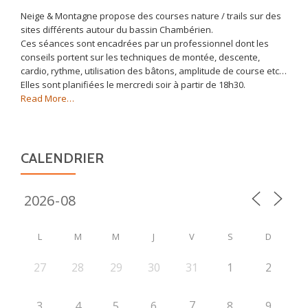
Neige & Montagne propose des courses nature / trails sur des
sites différents autour du bassin Chambérien.
Ces séances sont encadrées par un professionnel dont les
conseils portent sur les techniques de montée, descente,
cardio, rythme, utilisation des bâtons, amplitude de course etc…
Elles sont planifiées le mercredi soir à partir de 18h30.
about
Read More
…
« Trail »
CALENDRIER
L
M
M
J
V
S
D
27
28
29
30
31
1
2
7
3
4
5
6
8
9