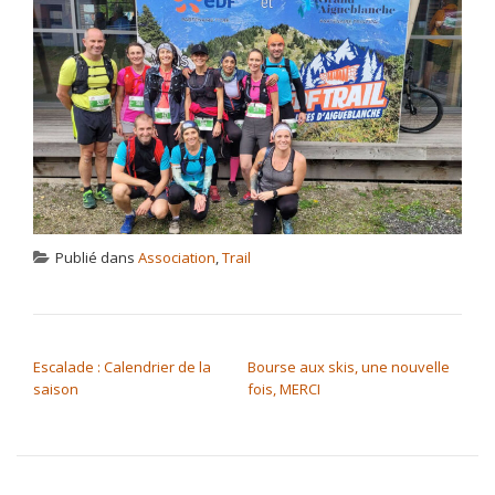
Publié dans
Association
,
Trail
NAVIGATION DE L’ARTICLE
Escalade : Calendrier de la
Bourse aux skis, une nouvelle
saison
fois, MERCI