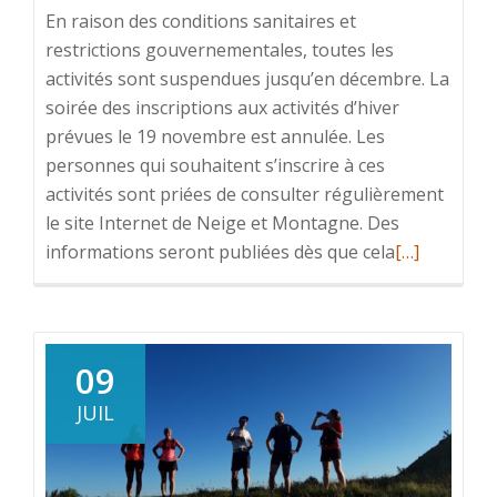
En raison des conditions sanitaires et
restrictions gouvernementales, toutes les
activités sont suspendues jusqu’en décembre. La
soirée des inscriptions aux activités d’hiver
prévues le 19 novembre est annulée. Les
personnes qui souhaitent s’inscrire à ces
activités sont priées de consulter régulièrement
le site Internet de Neige et Montagne. Des
En
informations seront publiées dès que cela
[…]
savoir
plus
surInformat
Covid19:
09
Activités
JUIL
suspendues