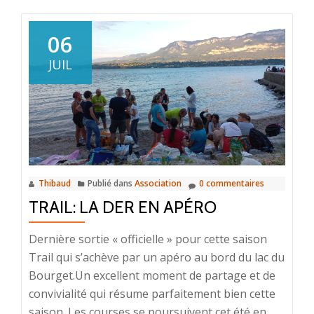
surTrails
des
06
Passerelles
JUIL
Thibaud
Publié dans
Association
0 commentaires
TRAIL: LA DER EN APÉRO
Dernière sortie « officielle » pour cette saison
Trail qui s’achève par un apéro au bord du lac du
Bourget.Un excellent moment de partage et de
convivialité qui résume parfaitement bien cette
saison. Les courses se poursuivent cet été en