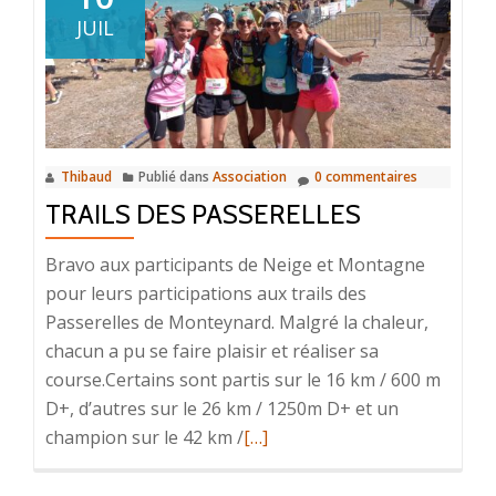
séances
JUIL
d’essais
07
et
14/09
Thibaud
Publié dans
Association
0 commentaires
TRAILS DES PASSERELLES
Bravo aux participants de Neige et Montagne
pour leurs participations aux trails des
Passerelles de Monteynard. Malgré la chaleur,
chacun a pu se faire plaisir et réaliser sa
course.Certains sont partis sur le 16 km / 600 m
D+, d’autres sur le 26 km / 1250m D+ et un
En
champion sur le 42 km /
[…]
savoir
plus