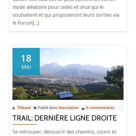
mode aléatoire pour celles et ceux qui le
souhaitent et qui proposeront leurs sorties via
En
le Forum
[…]
savoir
plus
surTrail:
la
18
der
MAI
en
apéro
Thibaud
Publié dans
Association
0 commentaires
TRAIL: DERNIÈRE LIGNE DROITE
Se retrouver, découvrir des chemins, courir et