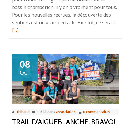
bassin chambérien. Il y en a vraiment pour tous.
Pour les nouvelles recrues, la découverte des
En
sentiers est un vrai spectacle. Bientôt, ce sera à
savoir
[…]
plus
surDéb
de
saison
08
Trail…
OCT
Thibaud
Publié dans
Association
0 commentaires
TRAIL D’AIGUEBLANCHE, BRAVO!