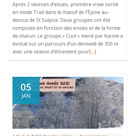
Après 2 séances d’essais, première vraie sortie
en mode Trail dans le massif de l’Épine au-
dessus de St Sulpice. Deux groupes ont été
composés en fonction des envies et de la forme
de chacun. Le groupe « Cool » mené par Karine a
évolué sur un parcours d’un dénivelé de 350 m
En
avec une séance d’étirement pour
[…]
savoir
plus
surGros
succès
05
pour
JAN
la
section
Trail