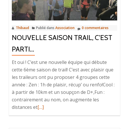
Thibaud
Publié dans
Association
0 commentaires
NOUVELLE SAISON TRAIL, C’EST
PARTI…
Et oui ! C’est une nouvelle équipe qui débute
cette 6ème saison de trail! C’est avec plaisir que
les traileurs ont pu proposer 4 groupes cette
année : Zen : 1h de plaisir, récup’ ou renfo!Cool :
à partir de 10km et un soupçon de D+,Fun :
contrairement au nom, on augmente les
En
distances et
[…]
savoir
plus