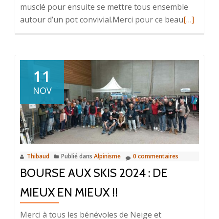
musclé pour ensuite se mettre tous ensemble
En
autour d’un pot convivial.Merci pour ce beau
[…]
savoir
plus
surRenco
section
11
Trail
NOV
et
PPM…
Thibaud
Publié dans
Alpinisme
0 commentaires
BOURSE AUX SKIS 2024 : DE
MIEUX EN MIEUX !!
Merci à tous les bénévoles de Neige et