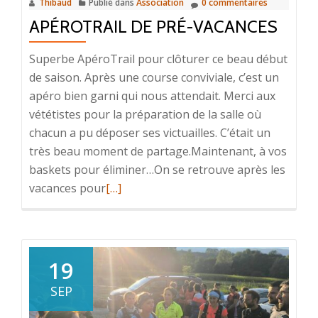
Thibaud
Publié dans
Association
0 commentaires
mieux
APÉROTRAIL DE PRÉ-VACANCES
!!
Superbe ApéroTrail pour clôturer ce beau début
de saison. Après une course conviviale, c’est un
apéro bien garni qui nous attendait. Merci aux
vététistes pour la préparation de la salle où
chacun a pu déposer ses victuailles. C’était un
très beau moment de partage.Maintenant, à vos
baskets pour éliminer…On se retrouve après les
En
vacances pour
[…]
savoir
plus
surApéroTrail
de
19
pré-
SEP
vacances