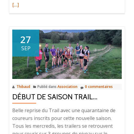
savoir
[…]
plus
surMerc
à
tous
27
les
SEP
bénévol
!
Thibaud
Publié dans
Association
0 commentaires
DÉBUT DE SAISON TRAIL…
Belle reprise du Trail avec une quarantaine de
coureurs inscrits pour cette nouvelle saison.
Tous les mercredis, les trailers se retrouvent
pour courir sur 3 groupes de niveau sur le