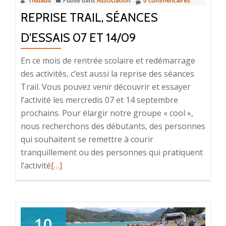
Thibaud
Publié dans
Association
0 commentaires
REPRISE TRAIL, SÉANCES
D’ESSAIS 07 ET 14/09
En ce mois de rentrée scolaire et redémarrage
des activités, c’est aussi la reprise des séances
Trail. Vous pouvez venir découvrir et essayer
l’activité les mercredis 07 et 14 septembre
prochains. Pour élargir notre groupe « cool »,
nous recherchons des débutants, des personnes
qui souhaitent se remettre à courir
tranquillement ou des personnes qui pratiquent
En
l’activité
[…]
savoir
plus
surReprise
Trail,
10