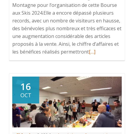
Montagne pour l’organisation de cette Bourse
aux Skis 2024.Elle a encore dépassé plusieurs
records, avec un nombre de visiteurs en hausse,
des bénévoles plus nombreux et très efficaces et
une augmentation considérable des articles
proposés à la vente. Ainsi, le chiffre d’affaires et
En
les bénéfices réalisés permettront
[…]
savoir
plus
surBourse
aux
16
skis
OCT
2024
:
de
mieux
en