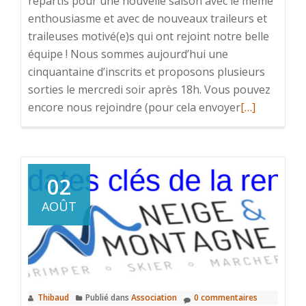
repartis pour une nouvelle saison avec le même
enthousiasme et avec de nouveaux traileurs et
traileuses motivé(e)s qui ont rejoint notre belle
équipe ! Nous sommes aujourd’hui une
cinquantaine d’inscrits et proposons plusieurs
sorties le mercredi soir après 18h. Vous pouvez
En
encore nous rejoindre (pour cela envoyer
[…]
savoir
plus
surC’est
Parti
02
pour
AOÛT
une
nouvelle
saison
Trail
!
Thibaud
Publié dans
Association
0 commentaires