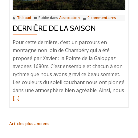
Thibaud
Publié dans
Association
0 commentaires
DERNIÈRE DE LA SAISON
Pour cette dernière, c’est un parcours en
montagne non loin de Chambéry qui a été
proposé par Xavier : la Pointe de la Galoppaz
avec ses 1680m. C’est ensemble et chacun à son
rythme que nous avons gravi ce beau sommet.
Les couleurs du soleil couchant nous ont plongé
En
dans une atmosphère bien agréable. Ainsi, nous
savoir
[…]
plus
surDe
de
NAVIGATION
Articles plus anciens
la
DES