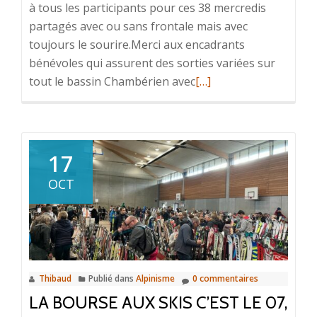
à tous les participants pour ces 38 mercredis
partagés avec ou sans frontale mais avec
toujours le sourire.Merci aux encadrants
bénévoles qui assurent des sorties variées sur
En
tout le bassin Chambérien avec
[…]
savoir
plus
surFin
de
17
saison
OCT
pour
le
trail
Thibaud
Publié dans
Alpinisme
0 commentaires
LA BOURSE AUX SKIS C’EST LE 07,