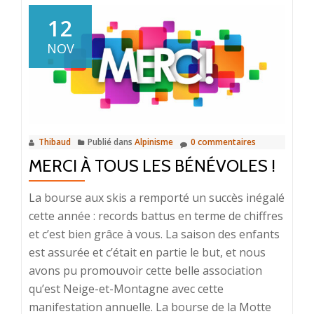
surNouvelle
saison
12
Trail,
NOV
c’est
parti…
Thibaud
Publié dans
Alpinisme
0 commentaires
MERCI À TOUS LES BÉNÉVOLES !
La bourse aux skis a remporté un succès inégalé
cette année : records battus en terme de chiffres
et c’est bien grâce à vous. La saison des enfants
est assurée et c’était en partie le but, et nous
avons pu promouvoir cette belle association
qu’est Neige-et-Montagne avec cette
En
manifestation annuelle. La bourse de la Motte