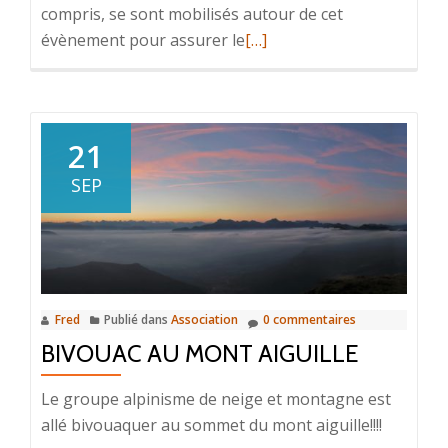
compris, se sont mobilisés autour de cet
En
évènement pour assurer le
[…]
savoir
plus
surCoupe
savoyarde
21
SEP
Fred
Publié dans
Association
0 commentaires
BIVOUAC AU MONT AIGUILLE
Le groupe alpinisme de neige et montagne est
allé bivouaquer au sommet du mont aiguille!!!!