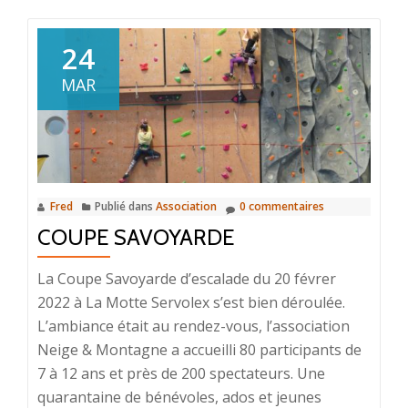
surEscalade
:
24
Calendrier
MAR
de
la
saison
Fred
Publié dans
Association
0 commentaires
COUPE SAVOYARDE
La Coupe Savoyarde d’escalade du 20 févrer
2022 à La Motte Servolex s’est bien déroulée.
L’ambiance était au rendez-vous, l’association
Neige & Montagne a accueilli 80 participants de
7 à 12 ans et près de 200 spectateurs. Une
quarantaine de bénévoles, ados et jeunes