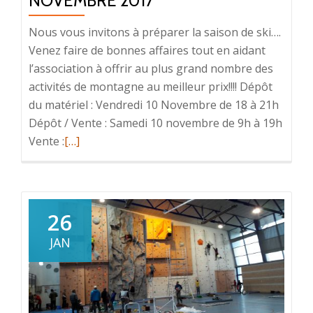
NOVEMBRE 2017
Nous vous invitons à préparer la saison de ski….
Venez faire de bonnes affaires tout en aidant
l’association à offrir au plus grand nombre des
activités de montagne au meilleur prix!!!! Dépôt
du matériel : Vendredi 10 Novembre de 18 à 21h
Dépôt / Vente : Samedi 10 novembre de 9h à 19h
En
Vente :
[…]
savoir
plus
surBourse
aux
26
skis
JAN
10-
11-
12
Novembre