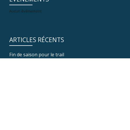
Aucun événement
ARTICLES RÉCENTS
Fin de saison pour le trail
Séance de ski nordique
Fin de saison d’automne pour la marche nordique
Un immense MERCI à nos 150 bénévoles !
Arêtes du pin
Neige & Montagne - 2016
Menu
fa-
fa-
facebook
twitter
secondaire