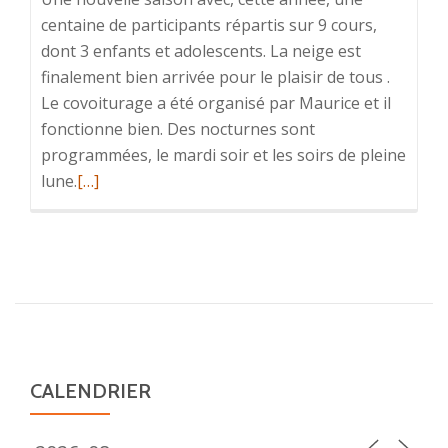
centaine de participants répartis sur 9 cours,
dont 3 enfants et adolescents. La neige est
finalement bien arrivée pour le plaisir de tous .
Le covoiturage a été organisé par Maurice et il
fonctionne bien. Des nocturnes sont
programmées, le mardi soir et les soirs de pleine
En
lune.
[…]
savoir
plus
surSki
nordique
2020
CALENDRIER