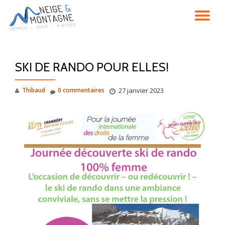
DÉ
Aller
au
LA
contenu
SKI DE RANDO POUR ELLES!
NA
Thibaud
0 commentaires
27 janvier 2023