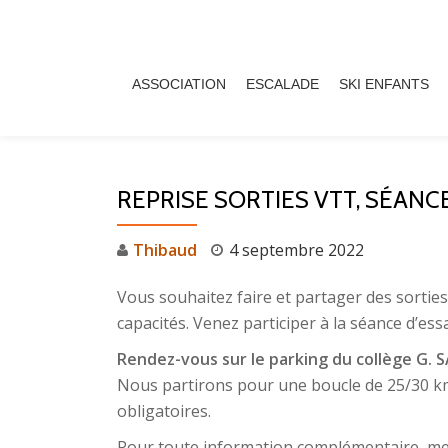
Aller
au
ASSOCIATION
ESCALADE
SKI ENFANTS
contenu
REPRISE SORTIES VTT, SÉANCE
Thibaud
4 septembre 2022
Vous souhaitez faire et partager des sorti
capacités. Venez participer à la séance d’es
Rendez-vous sur le parking du collège G. 
Nous partirons pour une boucle de 25/30 km
obligatoires.
Pour toute information complémentaire, mer