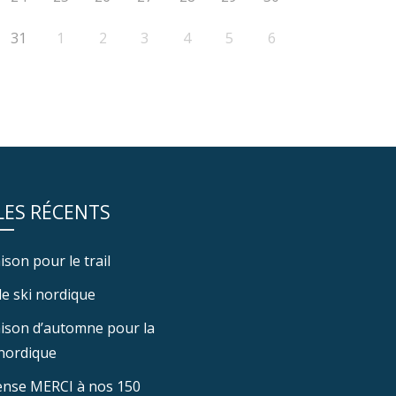
31
1
2
3
4
5
6
LES RÉCENTS
ison pour le trail
e ski nordique
aison d’automne pour la
nordique
nse MERCI à nos 150