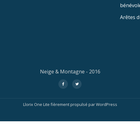
bénévole
Arêtes d
Neige & Montagne - 2016
fa-
fa-
facebook
twitter
Llorix One Lite
fièrement propulsé par
WordPress