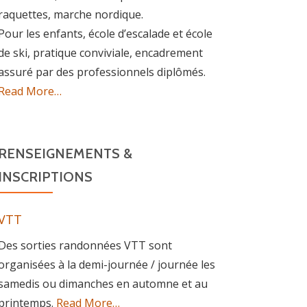
raquettes, marche nordique.
Pour les enfants, école d’escalade et école
de ski, pratique conviviale, encadrement
assuré par des professionnels diplômés.
about
Read More
…
« Association »
RENSEIGNEMENTS &
INSCRIPTIONS
VTT
Des sorties randonnées VTT sont
organisées à la demi-journée / journée les
samedis ou dimanches en automne et au
about
printemps.
Read More
…