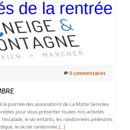
sortie
en
Belledonne
0 commentaires
MBRE
la journée des associations de La Motte Servolex.
onibles pour vous présenter toutes nos activités
’escalade, le ski enfants, les randonnées pédestres
En
rdique, le ski de randonnée,
[…]