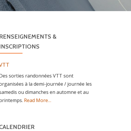
RENSEIGNEMENTS &
INSCRIPTIONS
VTT
Des sorties randonnées VTT sont
organisées à la demi-journée / journée les
samedis ou dimanches en automne et au
about
printemps.
Read More
…
« VTT »
CALENDRIER