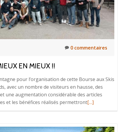
0 commentaires
IEUX EN MIEUX !!
ntagne pour l’organisation de cette Bourse aux Skis
ds, avec un nombre de visiteurs en hausse, des
 et une augmentation considérable des articles
En
ires et les bénéfices réalisés permettront
[…]
savoir
plus
surBourse