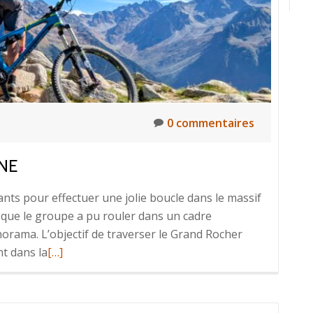
0 commentaires
NE
ants pour effectuer une jolie boucle dans le massif
x que le groupe a pu rouler dans un cadre
orama. L’objectif de traverser le Grand Rocher
En
nt dans la
[…]
savoir
plus
surBelle