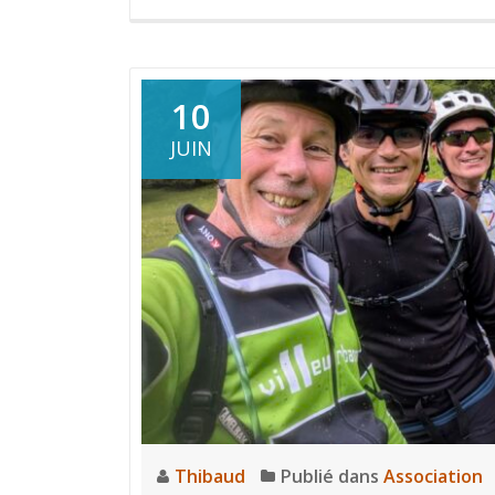
10
JUIN
Thibaud
Publié dans
Association