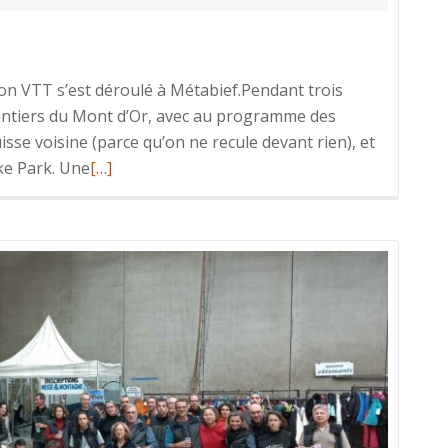
tion VTT s’est déroulé à Métabief.Pendant trois
 sentiers du Mont d’Or, avec au programme des
sse voisine (parce qu’on ne recule devant rien), et
En
ke Park. Une
[…]
savoir
plus
surSéjour
VTT
dans
le
Jura