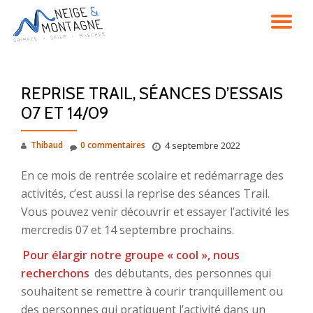
DÉ
Aller
au
LA
contenu
REPRISE TRAIL, SÉANCES D’ESSAIS
NA
07 ET 14/09
Thibaud
0 commentaires
4 septembre 2022
En ce mois de rentrée scolaire et redémarrage des
activités, c’est aussi la reprise des séances Trail.
Vous pouvez venir découvrir et essayer l’activité les
mercredis 07 et 14 septembre prochains.
Pour élargir notre groupe « cool », nous
recherchons
des débutants, des personnes qui
souhaitent se remettre à courir tranquillement ou
des personnes qui pratiquent l’activité dans un