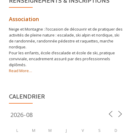
RENSEIGNEMENTS & INSCRIPTIONS
Association
Neige et Montagne : l’occasion de découvrir et de pratiquer des
activités de pleine nature : escalade, ski alpin et nordique, ski
de randonnée, randonnée pédestre et raquettes, marche
nordique.
Pour les enfants, école d’escalade et école de ski, pratique
conviviale, encadrement assuré par des professionnels
diplômés.
about
Read More
…
« Association »
CALENDRIER
L
M
M
J
V
S
D