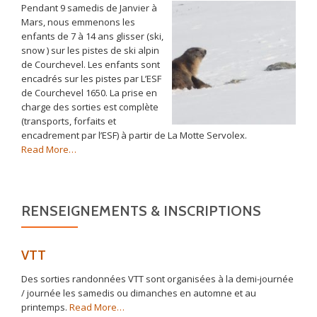
Pendant 9 samedis de Janvier à
Mars, nous emmenons les
enfants de 7 à 14 ans glisser (ski,
snow ) sur les pistes de ski alpin
de Courchevel. Les enfants sont
encadrés sur les pistes par L’ESF
de Courchevel 1650. La prise en
charge des sorties est complète
(transports, forfaits et
encadrement par l’ESF) à partir de La Motte Servolex.
about
Read More
…
« Ski
enfants »
RENSEIGNEMENTS & INSCRIPTIONS
VTT
Des sorties randonnées VTT sont organisées à la demi-journée
/ journée les samedis ou dimanches en automne et au
about
printemps.
Read More
…