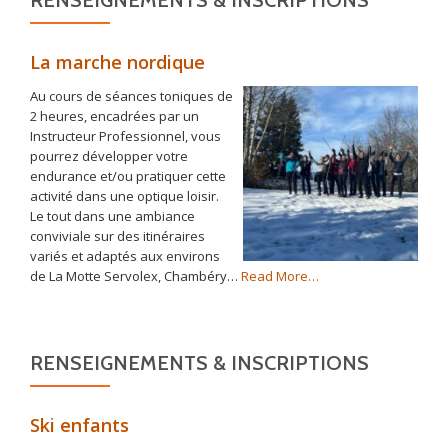
RENSEIGNEMENTS & INSCRIPTIONS
La marche nordique
Au cours de séances toniques de
2 heures, encadrées par un
Instructeur Professionnel, vous
pourrez développer votre
endurance et/ou pratiquer cette
activité dans une optique loisir.
Le tout dans une ambiance
conviviale sur des itinéraires
variés et adaptés aux environs
about
de La Motte Servolex, Chambéry…
Read More
…
« La
marche
nordique »
RENSEIGNEMENTS & INSCRIPTIONS
Ski enfants