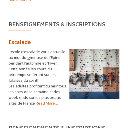
« Association »
RENSEIGNEMENTS & INSCRIPTIONS
Escalade
L’ecole d’escalade vous accueille
au mur du gymnase de l’Epine
pendant l’automne et l’hiver.
Cette année les cours du
printemps se feront sur les
falaises du coin!!!!
Les adultes profitent du mur tous
les soirs de la semaine et des
week-ends sur les plus beaux
about
sites de France
Read More
…
« Escalade »