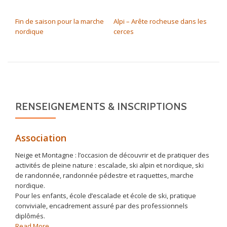
NAVIGATION DE L’ARTICLE
Fin de saison pour la marche
Alpi – Arête rocheuse dans les
nordique
cerces
RENSEIGNEMENTS & INSCRIPTIONS
Association
Neige et Montagne : l’occasion de découvrir et de pratiquer des
activités de pleine nature : escalade, ski alpin et nordique, ski
de randonnée, randonnée pédestre et raquettes, marche
nordique.
Pour les enfants, école d’escalade et école de ski, pratique
conviviale, encadrement assuré par des professionnels
diplômés.
about
Read More
…