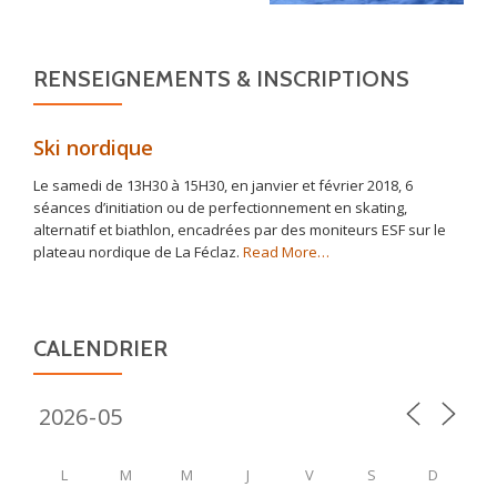
RENSEIGNEMENTS & INSCRIPTIONS
Ski nordique
Le samedi de 13H30 à 15H30, en janvier et février 2018, 6
séances d’initiation ou de perfectionnement en skating,
alternatif et biathlon, encadrées par des moniteurs ESF sur le
about
plateau nordique de La Féclaz.
Read More
…
« Ski
nordique »
CALENDRIER
L
M
M
J
V
S
D