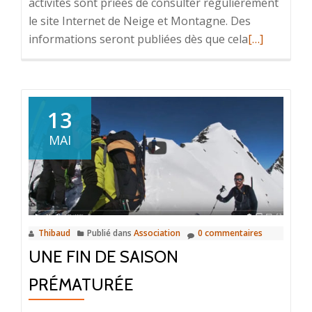
activités sont priées de consulter régulièrement
le site Internet de Neige et Montagne. Des
En
informations seront publiées dès que cela
[…]
savoir
plus
surInformat
Covid19:
13
Activités
MAI
suspendues
Thibaud
Publié dans
Association
0 commentaires
UNE FIN DE SAISON
PRÉMATURÉE