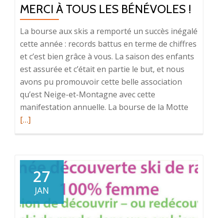
MERCI À TOUS LES BÉNÉVOLES !
La bourse aux skis a remporté un succès inégalé
cette année : records battus en terme de chiffres
et c’est bien grâce à vous. La saison des enfants
est assurée et c’était en partie le but, et nous
avons pu promouvoir cette belle association
qu’est Neige-et-Montagne avec cette
En
manifestation annuelle. La bourse de la Motte
savoir
[…]
plus
surMerc
à
tous
27
les
JAN
bénévol
!