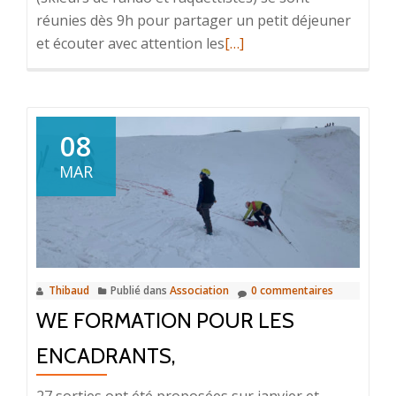
réunies dès 9h pour partager un petit déjeuner
En
et écouter avec attention les
[…]
savoir
plus
surJournée
sécurité
08
MAR
Thibaud
Publié dans
Association
0 commentaires
WE FORMATION POUR LES
ENCADRANTS,
27 sorties ont été proposées sur janvier et