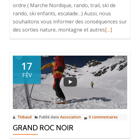
ordre ( Marche Nordique, rando, trail, ski de
rando, ski enfants, escalade…) Aussi, nous
souhaitons vous informer des conséquences sur
En
des sorties nature, montagne et autres
[…]
savoir
plus
surInformatio
COVID-
17
19
FÉV
–
Toutes
les
activités
sont
Thibaud
Publié dans
Association
0 commentaires
suspendues
GRAND ROC NOIR