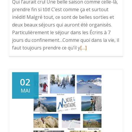
Qui l’aurait cru! Une belle saison comme celle-là,
prendre fin si tôt! C’est comme ça et surtout
inédit! Malgré tout, ce sont de belles sorties et
deux beaux séjours qui auront été organisés.
Particulièrement le séjour dans les Écrins à 7
jours du confinement…Comme quoi dans la vie, il
En
faut toujours prendre ce qu’il y
[…]
savoir
plus
surUne
fin
02
de
MAI
saison
prématurée