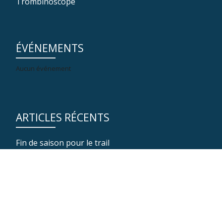
Trombinoscope
ÉVÉNEMENTS
Aucun événement
ARTICLES RÉCENTS
Fin de saison pour le trail
Séance de ski nordique
Fin de saison d’automne pour la marche nordique
Un immense MERCI à nos 150 bénévoles !
Arêtes du pin