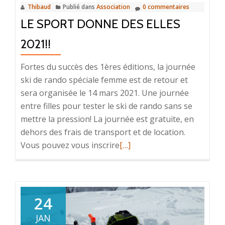
Thibaud
Publié dans
Association
0 commentaires
LE SPORT DONNE DES ELLES
2021!!
Fortes du succès des 1ères éditions, la journée
ski de rando spéciale femme est de retour et
sera organisée le 14 mars 2021. Une journée
entre filles pour tester le ski de rando sans se
mettre la pression! La journée est gratuite, en
dehors des frais de transport et de location.
En
Vous pouvez vous inscrire
[…]
savoir
plus
surLe
Sport
24
Donne
JAN
des