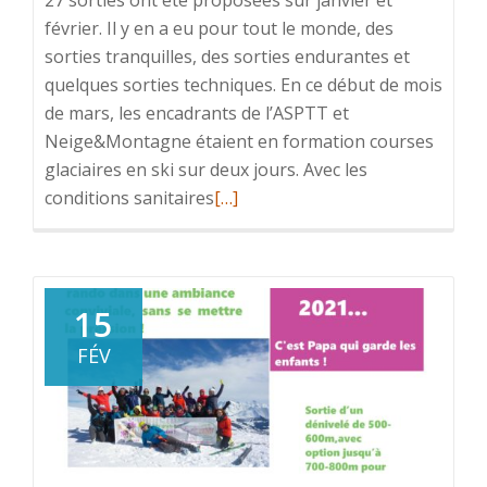
février. Il y en a eu pour tout le monde, des
sorties tranquilles, des sorties endurantes et
quelques sorties techniques. En ce début de mois
de mars, les encadrants de l’ASPTT et
Neige&Montagne étaient en formation courses
glaciaires en ski sur deux jours. Avec les
En
conditions sanitaires
[…]
savoir
plus
surWE
formation
15
pour
FÉV
les
encadrants,