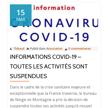
surPremier
bilan
15
et
MAR
perspectives
2019-
2020
Thibaud
Publié dans
Association
0 commentaires
INFORMATIONS COVID-19 –
TOUTES LES ACTIVITÉS SONT
SUSPENDUES
Dans le cadre de la crise sanitaire majeure et
exceptionnelle que la France traverse, le bureau
de Neige-et-Montagne a pris la décision de
suspendre toutes ses activités jusqu’à nouvel