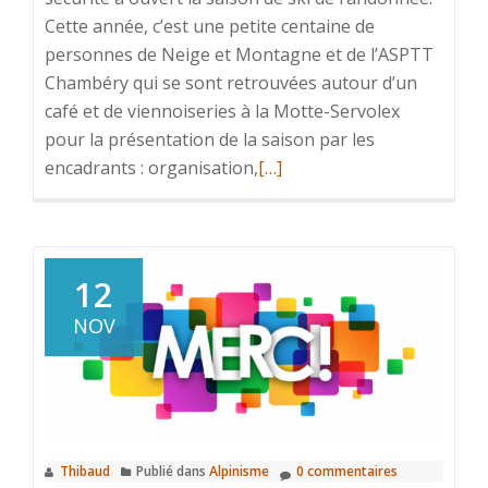
Cette année, c’est une petite centaine de
personnes de Neige et Montagne et de l’ASPTT
Chambéry qui se sont retrouvées autour d’un
café et de viennoiseries à la Motte-Servolex
pour la présentation de la saison par les
En
encadrants : organisation,
[…]
savoir
plus
surJournée
sécurité
12
ensoleillée
NOV
et
prometteuse
Thibaud
Publié dans
Alpinisme
0 commentaires