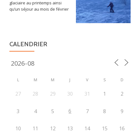
glaciaire au printemps ainsi
qu’un séjour au mois de février
CALENDRIER
L
M
M
J
V
S
D
27
28
29
30
31
1
2
6
3
4
5
7
8
9
10
11
12
13
14
15
16