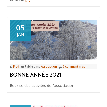
savoir
plus
surUne
reprise
05
à
JAN
la
hauteur
de
l’attente
Fred
Publié dans
Association
0 commentaires
BONNE ANNÉE 2021
Reprise des activités de l’association