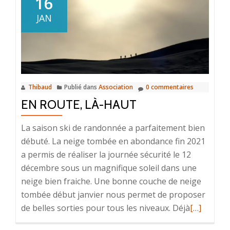
16
saison
JAN
2023
Thibaud
Publié dans
Association
0 commentaires
EN ROUTE, LÀ-HAUT
La saison ski de randonnée a parfaitement bien
débuté. La neige tombée en abondance fin 2021
a permis de réaliser la journée sécurité le 12
décembre sous un magnifique soleil dans une
neige bien fraiche. Une bonne couche de neige
tombée début janvier nous permet de proposer
En
de belles sorties pour tous les niveaux. Déjà
[…]
savoir