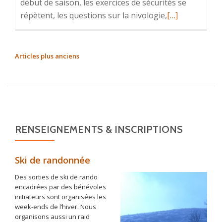
début de saison, les exercices de sécurités se
En
répètent, les questions sur la nivologie,
[…]
savoir
plus
surExcellent
NAVIGATION
Articles plus anciens
début
DES
de
ARTICLES
saison
RENSEIGNEMENTS & INSCRIPTIONS
Ski de randonnée
Des sorties de ski de rando
encadrées par des bénévoles
initiateurs sont organisées les
week-ends de l’hiver. Nous
organisons aussi un raid