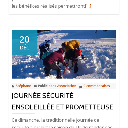
En
les bénéfices réalisés permettront
[…]
savoir
plus
surBourse
aux
20
skis
DÉC
2024
:
de
mieux
en
Stéphane
Publié dans
Association
0 commentaires
mieux
JOURNÉE SÉCURITÉ
!!
ENSOLEILLÉE ET PROMETTEUSE
Ce dimanche, la traditionnelle journée de
sécurité a ouvert la saison de ski de randonnée.