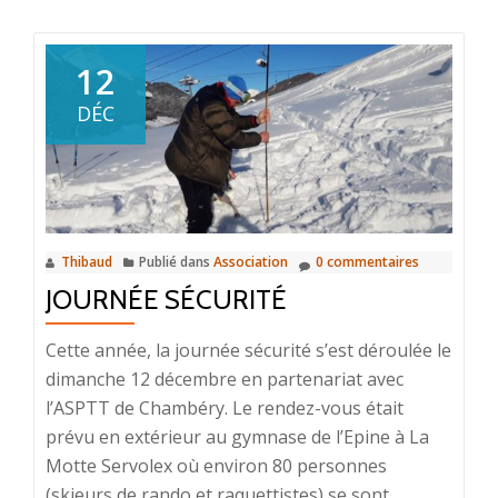
plus
surEn
route,
12
là-
DÉC
haut
Thibaud
Publié dans
Association
0 commentaires
JOURNÉE SÉCURITÉ
Cette année, la journée sécurité s’est déroulée le
dimanche 12 décembre en partenariat avec
l’ASPTT de Chambéry. Le rendez-vous était
prévu en extérieur au gymnase de l’Epine à La
Motte Servolex où environ 80 personnes
(skieurs de rando et raquettistes) se sont